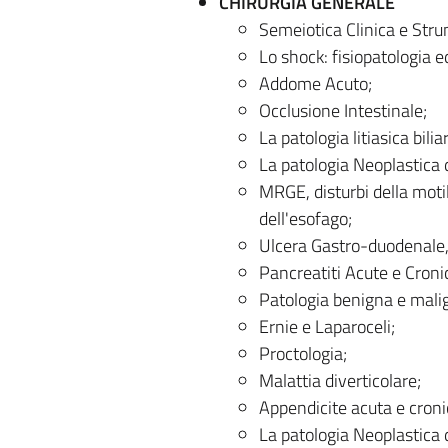
CHIRURGIA GENERALE
Semeiotica Clinica e Str
Lo shock: fisiopatologia e
Addome Acuto;
Occlusione Intestinale;
La patologia litiasica biliare
La patologia Neoplastica de
MRGE, disturbi della motil
dell'esofago;
Ulcera Gastro-duodenale,
Pancreatiti Acute e Croni
Patologia benigna e mali
Ernie e Laparoceli;
Proctologia;
Malattia diverticolare;
Appendicite acuta e croni
La patologia Neoplastica d