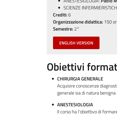
ANESTESIOLOGIA:
Paolo M
SCIENZE INFERMIERISTIC
Crediti:
6
Organizzazione didattica:
150 ore
Semestre:
2°
ENGLISH VERSION
Obiettivi format
CHIRURGIA GENERALE
Acquisire conoscenze diagnostic
generale sia di natura benigna
ANESTESIOLOGIA
Il corso ha l'obiettivo di formar