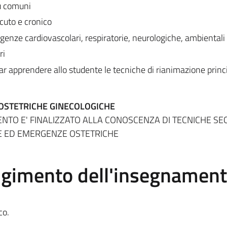
ù comuni
acuto e cronico
rgenze cardiovascolari, respiratorie, neurologiche, ambientali
ri
 far apprendere allo studente le tecniche di rianimazione princ
 OSTETRICHE GINECOLOGICHE
ENTO E' FINALIZZATO ALLA CONOSCENZA DI TECNICHE S
 ED EMERGENZE OSTETRICHE
olgimento dell'insegnamen
co.