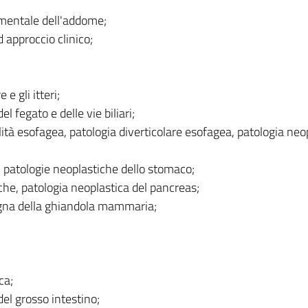
umentale dell'addome;
d approccio clinico;
 e gli itteri;
l fegato e delle vie biliari;
ità esofagea, patologia diverticolare esofagea, patologia neo
 patologie neoplastiche dello stomaco;
che, patologia neoplastica del pancreas;
gna della ghiandola mammaria;
ca;
el grosso intestino;