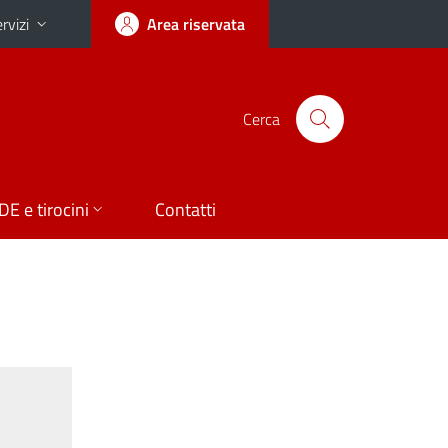
rvizi
Area riservata
Cerca
DE e tirocini
Contatti