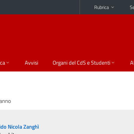
Rubrica
Se
ica
Avvisi
Organi del CdS e Studenti
A
 anno
ido Nicola Zanghì