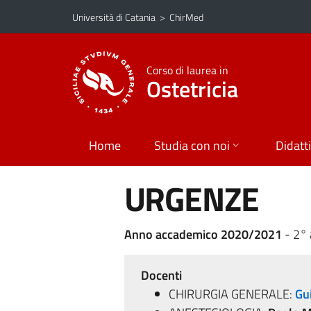
Vai al contenuto principale
Vai al menu di navigazione
Università di Catania
>
ChirMed
Corso di laurea in
Ostetricia
Home
Studia con noi
Didatt
URGENZE
Anno accademico 2020/2021
- 2°
Docenti
CHIRURGIA GENERALE:
Gu