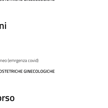
ni
eneo (emrgenza covid)
 OSTETRICHE GINECOLOGICHE
orso