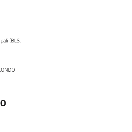
ipali (BLS,
ECONDO
to