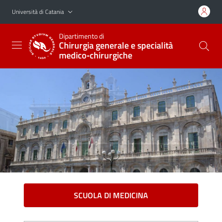
Vai al contenuto principale
Vai al menu di navigazione
Università di Catania
Dipartimento di
Chirurgia generale e specialità
medico‑chirurgiche
SCUOLA DI MEDICINA