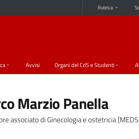
Rubrica
Se
ica
Avvisi
Organi del CdS e Studenti
A
co Marzio Panella
re associato di Ginecologia e ostetricia [MED