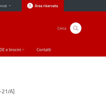
rvizi
Area riservata
Cerca
DE e tirocini
Contatti
S-21/A]