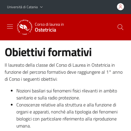
Vai al contenuto principale
Vai al menu di navigazione
Università di Catania
Corso di laurea in
Ostetricia
Obiettivi formativi
Il laureato della classe del Corso di Laurea in Ostetricia in
funzione del percorso formativo deve raggiungere al 1° anno
di Corso i seguenti obiettivi:
Nozioni basilari sui fenomeni fisici rilevanti in ambito
sanitario e sulla radio protezione.
Conoscenze relative alla struttura e alla funzione di
organi e apparati, nonché alla tipologia dei fenomeni
biologici con particolare riferimento alla riproduzione
umana.