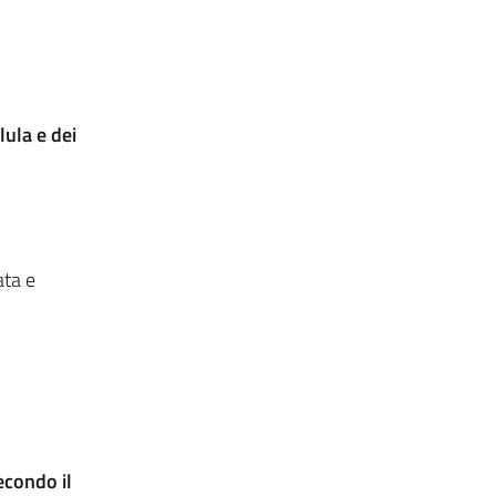
lula e dei
ata e
econdo il