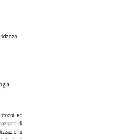
avidanza
ogia
rotozoi ed
icazione di
ilizzazione