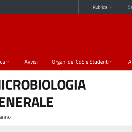
Rubrica
Se
ica
Avvisi
Organi del CdS e Studenti
A
MICROBIOLOGIA
GENERALE
 anno