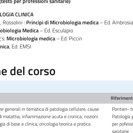
testo per professioni sanitarie)
LOGIA CLINICA
, Rossolini :
Principi di Microbiologia medica
– Ed. Ambrosi
crobiologia Medica
– Ed. Esculapio
’s:
Microbiologia medica
– Ed. Piccin
inica
, Ed. EMSI
 del corso
Riferimenti
 generali in tematica di patologia cellulare, cause
Pontieri- t
 di malattia; infiammazione acuta e cronica; nozioni
Patologia 
ia di base e clinica, oncologia teorica e pratica
per pofess
sanitarie