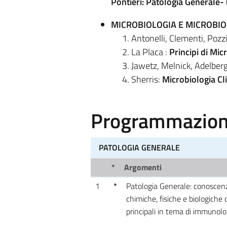
Pontieri: Patologia Generale- (
MICROBIOLOGIA E MICROBIO
Antonelli, Clementi, Pozzi
La Placa :
Principi di Mi
Jawetz, Melnick, Adelberg
Sherris:
Microbiologia Cl
Programmazione
PATOLOGIA GENERALE
*
Argomenti
1
*
Patologia Generale: conoscenze
chimiche, fisiche e biologiche
principali in tema di immunolog