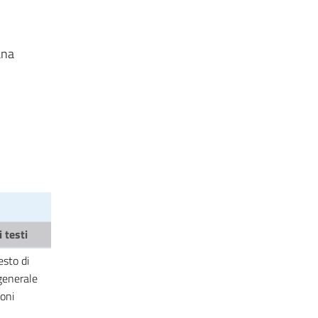
ana
 testi
esto di
generale
ioni