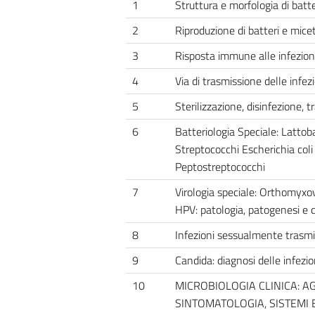
1
Struttura e morfologia di batter
2
Riproduzione di batteri e miceti
3
Risposta immune alle infezion
4
Via di trasmissione delle inf
5
Sterilizzazione, disinfezione, 
6
Batteriologia Speciale: Latto
Streptococchi Escherichia coli
Peptostreptococchi
7
Virologia speciale: Orthomyxov
HPV: patologia, patogenesi e d
8
Infezioni sessualmente trasmis
9
Candida: diagnosi delle infezi
10
MICROBIOLOGIA CLINICA: A
SINTOMATOLOGIA, SISTEMI E