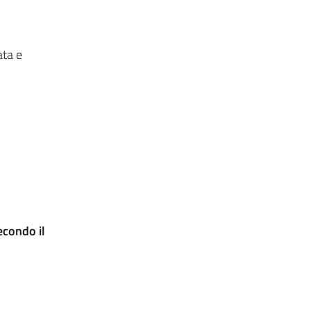
ata e
econdo il