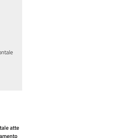
ontale
tale atte
etamento