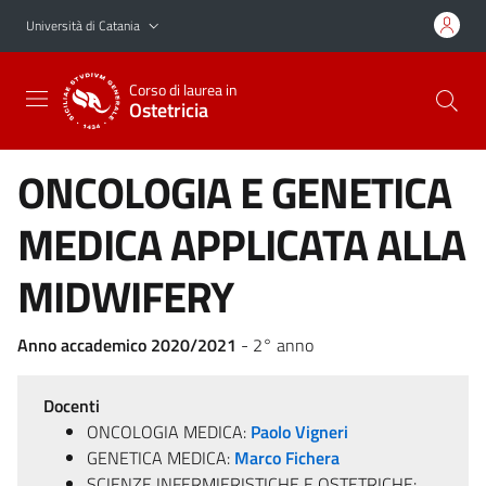
Vai al contenuto principale
Vai al menu di navigazione
Università di Catania
Corso di laurea in
Ostetricia
ONCOLOGIA E GENETICA
MEDICA APPLICATA ALLA
MIDWIFERY
Anno accademico 2020/2021
- 2° anno
Docenti
ONCOLOGIA MEDICA:
Paolo Vigneri
GENETICA MEDICA:
Marco Fichera
SCIENZE INFERMIERISTICHE E OSTETRICHE: