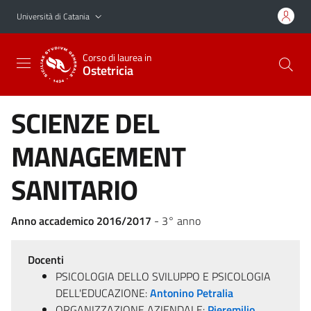
Vai al contenuto principale
Vai al menu di navigazione
Università di Catania
Corso di laurea in
Ostetricia
SCIENZE DEL
MANAGEMENT
SANITARIO
Anno accademico 2016/2017
- 3° anno
Docenti
PSICOLOGIA DELLO SVILUPPO E PSICOLOGIA
DELL'EDUCAZIONE:
Antonino Petralia
ORGANIZZAZIONE AZIENDALE:
Pieremilio