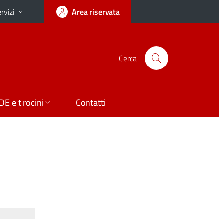
rvizi
Area riservata
Cerca
DE e tirocini
Contatti