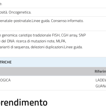
e.
gosità. Oncogenetica.
renatale-postnatale.Linee guida. Consenso informato.
e genomica: cariotipo tradizionale FISH, CGH array, SNP
e del DNA: ricerca di mutazioni note, MLPA,
anti di sequenza, delezioni duplicazioni.Linee guida.
TRICHE
Riferim
LOGICA
LADE
GUAN
pprendimento