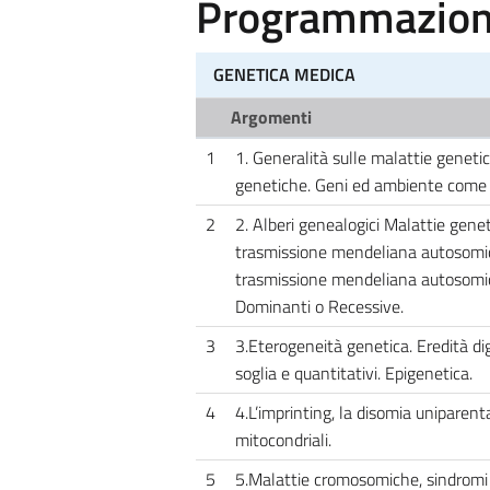
Programmazione
GENETICA MEDICA
Argomenti
1
1. Generalità sulle malattie geneti
genetiche. Geni ed ambiente come 
2
2. Alberi genealogici Malattie gene
trasmissione mendeliana autosomica
trasmissione mendeliana autosomica 
Dominanti o Recessive.
3
3.Eterogeneità genetica. Eredità dig
soglia e quantitativi. Epigenetica.
4
4.L’imprinting, la disomia uniparen
mitocondriali.
5
5.Malattie cromosomiche, sindromi 