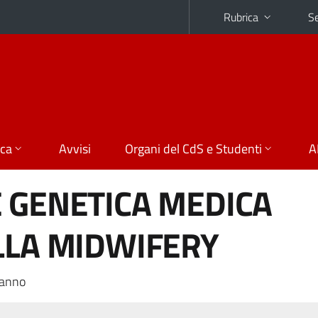
Rubrica
Se
ica
Avvisi
Organi del CdS e Studenti
A
 GENETICA MEDICA
LLA MIDWIFERY
 anno