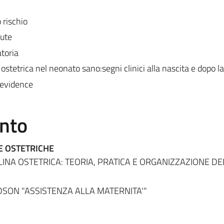
 rischio
lute
toria
 ostetrica nel neonato sano:segni clinici alla nascita e dopo l
e evidence
ento
E OSTETRICHE
LINA OSTETRICA: TEORIA, PRATICA E ORGANIZZAZIONE DE
ON "ASSISTENZA ALLA MATERNITA'"