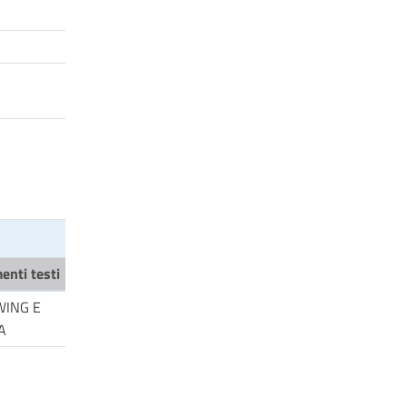
enti testi
WING E
A