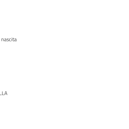
a nascita
LLA