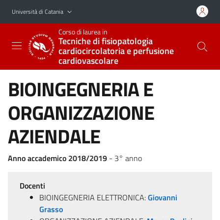
Vai al contenuto principale
Vai al menu di navigazione
Università di Catania
Corso di laurea in
Tecniche di fisiopatologia
cardiocircolatoria e perfusione
cardiovascolare
BIOINGEGNERIA E
ORGANIZZAZIONE
AZIENDALE
Anno accademico 2018/2019
- 3° anno
Docenti
BIOINGEGNERIA ELETTRONICA:
Giovanni
Grasso