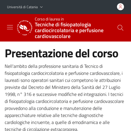
Vai al contenuto principale
Vai al menu di navigazione
Università di Catania
Corso di laurea in
Tecniche di fisiopatologia
cardiocircolatoria e perfusione
cardiovascolare
Presentazione del corso
Nell'ambito della professione sanitaria di Tecnico di
fisiopatologia cardiocircolatoria e perfusione cardiovascolare, i
laureati sono operatori sanitari cui competono le attribuzioni
previste dal Decreto del Ministero della Sanità del 27 Luglio
1998, n° 316 e successive modifiche ed integrazioni. I tecnici
di fisiopatologia cardiocircolatoria e perfusione cardiovascolare
provvedono alla conduzione e manutenzione delle
apparecchiature relative alle tecniche diagnostiche
cardiologiche incruente, a quelle di emodinamica e alle
tecniche di circolazione extracorporea.