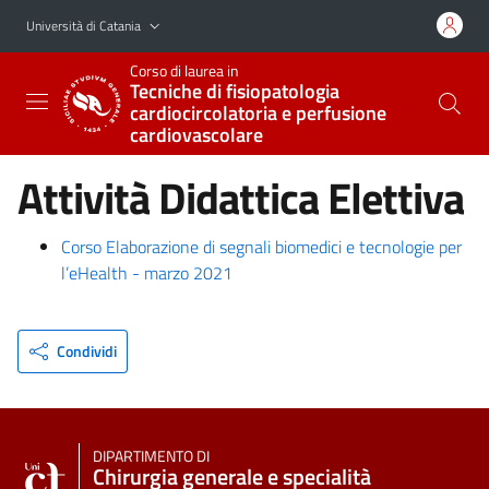
Vai al contenuto principale
Vai al menu di navigazione
Università di Catania
Corso di laurea in
Tecniche di fisiopatologia
cardiocircolatoria e perfusione
cardiovascolare
Attività Didattica Elettiva
Corso Elaborazione di segnali biomedici e tecnologie per
l’eHealth - marzo 2021
Condividi
DIPARTIMENTO DI
Chirurgia generale e specialità