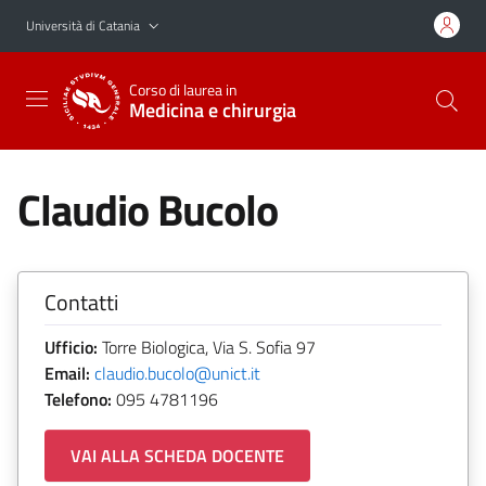
Vai al contenuto principale
Vai al menu di navigazione
Università di Catania
Corso di laurea in
Medicina e chirurgia
Claudio Bucolo
Contatti
Ufficio:
Torre Biologica, Via S. Sofia 97
Email:
claudio.bucolo@unict.it
Telefono:
095 4781196
VAI ALLA SCHEDA DOCENTE