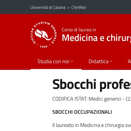
Vai al contenuto principale
Vai al menu di navigazione
Università di Catania
>
ChirMed
Corso di laurea in
Medicina e chirur
Studia con noi
Didattica
A
Sbocchi profe
CODIFICA ISTAT: Medici generici - (2
SBOCCHI OCCUPAZIONALI
Il laureato in Medicina e chirurgia sv