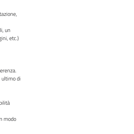
ntazione,
i, un
ini, etc.)
ferenza.
 ultimo di
ilità
 in modo