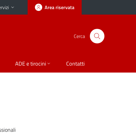
rvizi
Area riservata
Cerca
ADE e tirocini
Contatti
ssionali