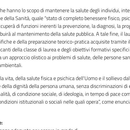
che hanno lo scopo di mantenere la salute degli individui, int
 della Sanità, quale “stato di completo benessere fisico, psi
occuperà di funzioni inerenti la prevenzione, la diagnosi, la pro
buirà al mantenimento della salute pubblica. A tale fine, il la
ifiche e della preparazione teorico-pratica acquisite tramite i
anti della classe di laurea e degli obiettivi formativi specifici
 un approccio olistico ai problemi di salute, delle persone sa
 ambientali.
 vita, della salute fisica e psichica dell'Uomo e il sollievo dal
e della dignità della persona umana, senza discriminazioni di e
onalità, di condizione sociale, di ideologia, in tempo di pace co
ndizioni istituzionali o sociali nelle quali opera”, come enunc
e: