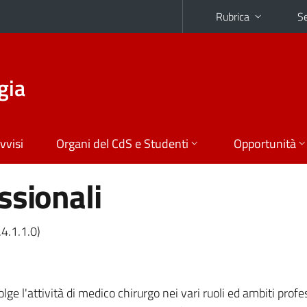
Rubrica
Se
gia
vvisi
Organi del CdS e Studenti
Opportunità
ssionali
.4.1.1.0)
olge l'attività di medico chirurgo nei vari ruoli ed ambiti profe