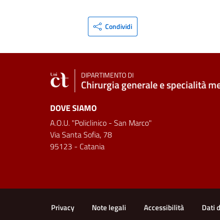
Condividi
DIPARTIMENTO DI
Chirurgia generale e specialità m
DOVE SIAMO
A.O.U. "Policlinico - San Marco"
Via Santa Sofia, 78
95123 - Catania
Link e informazioni utili
Privacy
Note legali
Accessibilità
Dati 