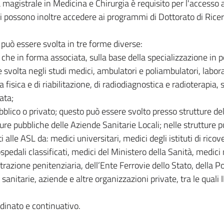
ea magistrale in Medicina e Chirurgia è requisito per l'accesso a
ti possono inoltre accedere ai programmi di Dottorato di Ricer
go può essere svolta in tre forme diverse:
e che in forma associata, sulla base della specializzazione in 
 svolta negli studi medici, ambulatori e poliambulatori, labora
a fisica e di riabilitazione, di radiodiagnostica e radioterapia, 
ata;
blico o privato; questo può essere svolto presso strutture del
ture pubbliche delle Aziende Sanitarie Locali; nelle strutture 
lle ASL da: medici universitari, medici degli istituti di ricov
spedali classificati, medici del Ministero della Sanità, medici m
trazione penitenziaria, dell’Ente Ferrovie dello Stato, della Pol
 sanitarie, aziende e altre organizzazioni private, tra le quali
dinato e continuativo.