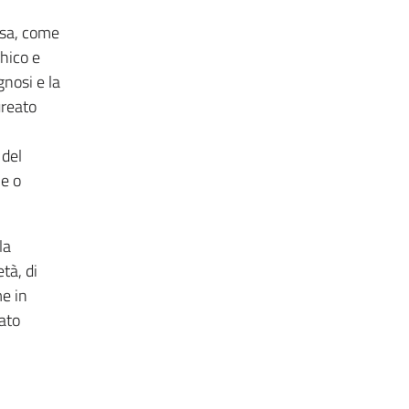
esa, come
chico e
gnosi e la
ureato
l
 del
ne o
la
tà, di
me in
iato