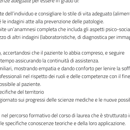
nze adeguate per essere in grado di:
te dell’individuo e consigliare lo stile di vita adeguato (alime
é le indagini atte alla prevenzione delle patologie.
ite un’anamnesi completa che includa gli aspetti psico-social
zzo di altri indagini (laboratoristiche, di diagnostica per immag
o, accertandosi che il paziente lo abbia compreso, e seguire
l tempo assicurando la continuità di assistenza.
familiari, mostrando empatia e dando conforto per lenire la sof
ofessionali nel rispetto dei ruoli e delle competenze con il fine
ossibile al paziente.
ifiche del territorio
rnato sui progressi delle scienze mediche e le nuove possib
nel percorso formativo del corso di laurea che è strutturato
lle specifiche conoscenze teoriche e della loro applicazione.