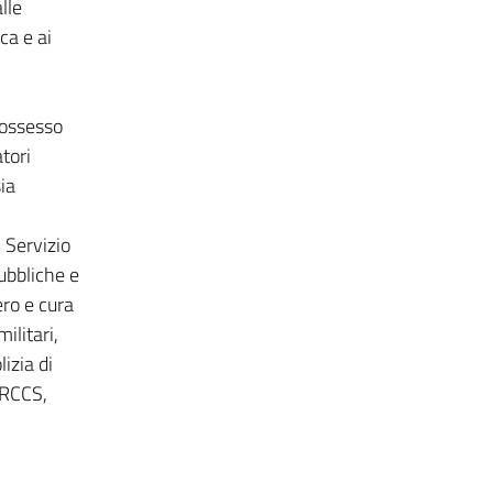
lle
ca e ai
possesso
tori
sia
 Servizio
pubbliche e
ero e cura
ilitari,
izia di
 IRCCS,