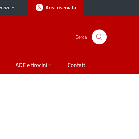
rvizi
Area riservata
Cerca
ADE e tirocini
Contatti