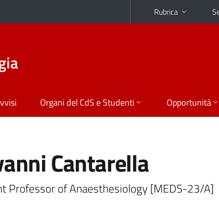
Rubrica
Se
gia
vvisi
Organi del CdS e Studenti
Opportunità
vanni Cantarella
nt Professor of Anaesthesiology [MEDS-23/A]