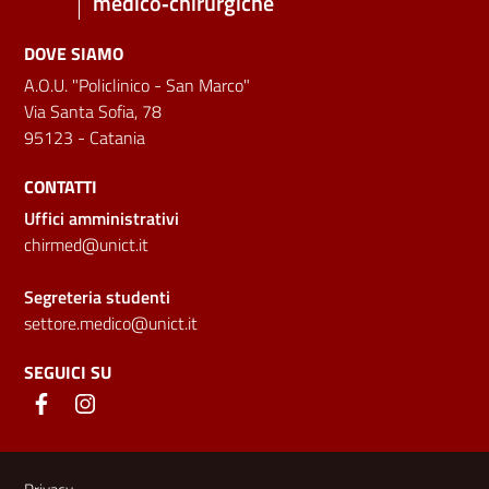
medico‑chirurgiche
DOVE SIAMO
A.O.U. "Policlinico - San Marco"
Via Santa Sofia, 78
95123 - Catania
CONTATTI
Uffici amministrativi
chirmed@unict.it
Segreteria studenti
settore.medico@unict.it
SEGUICI SU
Link e informazioni utili