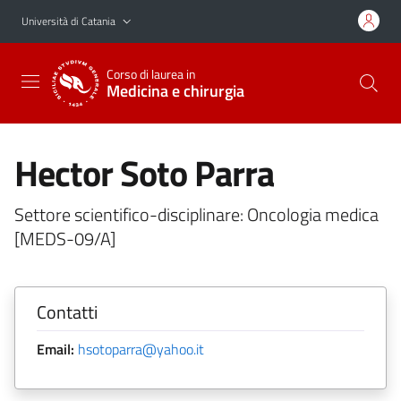
Vai al contenuto principale
Vai al menu di navigazione
Università di Catania
Corso di laurea in
Medicina e chirurgia
Hector Soto Parra
Settore scientifico-disciplinare: Oncologia medica
[MEDS-09/A]
Contatti
Email:
hsotoparra@yahoo.it