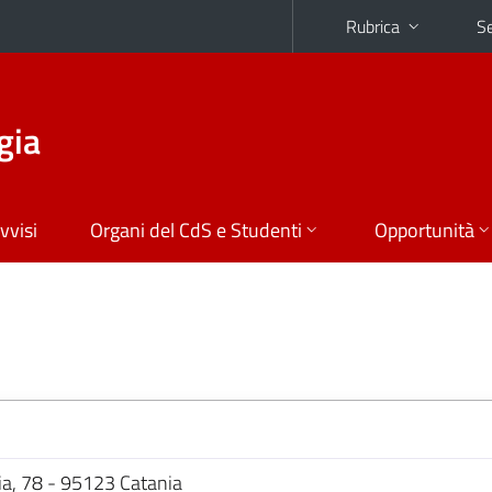
Rubrica
Se
gia
vvisi
Organi del CdS e Studenti
Opportunità
fia, 78 - 95123 Catania