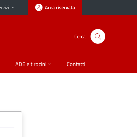
rvizi
Area riservata
Cerca
ADE e tirocini
Contatti