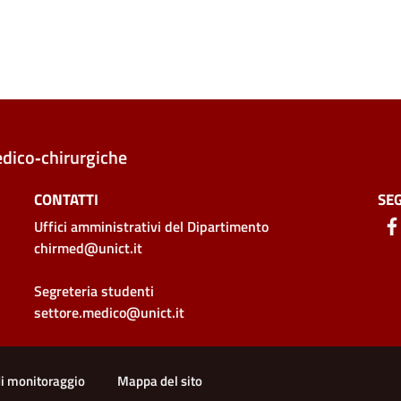
edico‑chirurgiche
CONTATTI
SEG
Uffici amministrativi
del Dipartimento
chirmed@unict.it
Segreteria studenti
settore.medico@unict.it
di monitoraggio
Mappa del sito