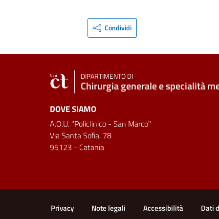
Condividi
DIPARTIMENTO DI
Chirurgia generale e specialità m
DOVE SIAMO
A.O.U. "Policlinico - San Marco"
Via Santa Sofia, 78
95123 - Catania
Link e informazioni utili
Privacy
Note legali
Accessibilità
Dati 