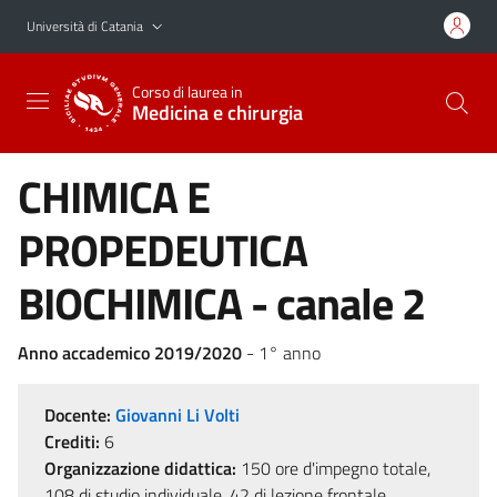
Vai al contenuto principale
Vai al menu di navigazione
Università di Catania
Corso di laurea in
Medicina e chirurgia
CHIMICA E
PROPEDEUTICA
BIOCHIMICA - canale 2
Anno accademico 2019/2020
- 1° anno
Docente:
Giovanni Li Volti
Crediti:
6
Organizzazione didattica:
150 ore d'impegno totale,
108 di studio individuale, 42 di lezione frontale