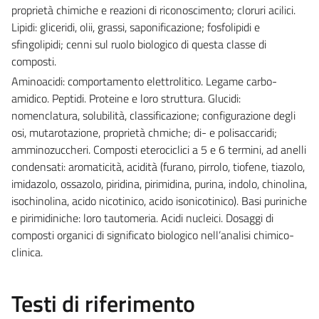
proprietà chimiche e reazioni di riconoscimento; cloruri acilici.
Lipidi: gliceridi, olii, grassi, saponificazione; fosfolipidi e
sfingolipidi; cenni sul ruolo biologico di questa classe di
composti.
Aminoacidi: comportamento elettrolitico. Legame carbo-
amidico. Peptidi. Proteine e loro struttura. Glucidi:
nomenclatura, solubilità, classificazione; configurazione degli
osi, mutarotazione, proprietà chmiche; di- e polisaccaridi;
amminozuccheri. Composti eterociclici a 5 e 6 termini, ad anelli
condensati: aromaticità, acidità (furano, pirrolo, tiofene, tiazolo,
imidazolo, ossazolo, piridina, pirimidina, purina, indolo, chinolina,
isochinolina, acido nicotinico, acido isonicotinico). Basi puriniche
e pirimidiniche: loro tautomeria. Acidi nucleici. Dosaggi di
composti organici di significato biologico nell’analisi chimico-
clinica.
Testi di riferimento