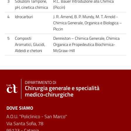
3
Soluzioni Tampone,
R.C. Bauer Introduzione alla Chimica
pH, cinetica chimica
(Piccin)
4
Idrocarburi
J. R. Amend, B. P. Mundy, M. T. Arnold -
Chimica Generale, Organica e Biologica –
Piccin
5
Composti
Denniston – Chimica Generale, Chimica
Aromatici, Glucidi,
Organica e Propedeutica Biochimica-
Aldeidi e chetoni
McGraw-Hill
DIPARTIMENTO DI
Chirurgia generale e specialità
medico‑chirurgiche
DOVE SIAMO
A.O.U. "Policlinico - San Marco"
Via Santa Sofia, 78
95123 - Catania