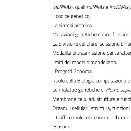
(
ncRNAs
), quali
miRNAs
e
lncRNAs
].
Il codice genetico.
La sintesi proteica.
Mutazioni genetiche e modificazioni
La divisione cellulare: scissione bina
Modalità di trasmissione dei caratte
limiti del modello mendeliano.
I Progetti Genoma.
Ruolo della Biologia computazionale 
Le malattie genetiche di
Homo sapi
Membrane cellulari: struttura e funzi
Organuli cellulari: struttura, funzion
Il traffico molecolare intra- ed inter
esosomi.