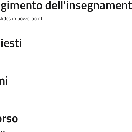
olgimento dell'insegnamen
slides in powerpoint
iesti
ni
orso
mi.