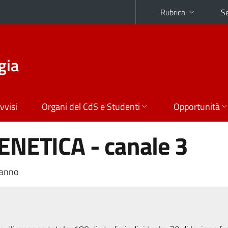
Rubrica
Se
gia
vvisi
Organi del CdS e Studenti
Opportunità
ENETICA - canale 3
 anno