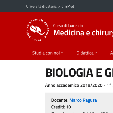
Vai al contenuto principale
Vai al menu di navigazione
Università di Catania
>
ChirMed
Corso di laurea in
Medicina e chirur
Studia con noi
Didattica
A
BIOLOGIA E G
Anno accademico 2019/2020
- 1°
Docente:
Marco Ragusa
Crediti:
10