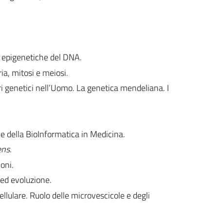
 epigenetiche del DNA.
ria, mitosi e meiosi.
ri genetici nell’Uomo. La genetica mendeliana. I
e della BioInformatica in Medicina.
ens
.
oni.
i ed evoluzione.
cellulare. Ruolo delle microvescicole e degli