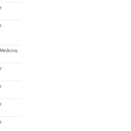
e
e
Medicina;
e
e
e
e