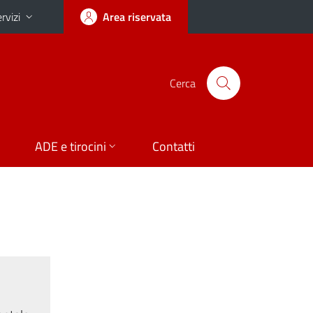
rvizi
Area riservata
Cerca
ADE e tirocini
Contatti