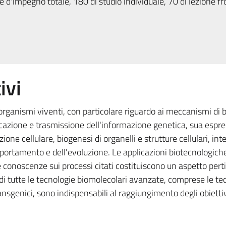
 d'impegno totale, 180 di studio individuale, 70 di lezione fr
ivi
i organismi viventi, con particolare riguardo ai meccanismi di 
licazione e trasmissione dell'informazione genetica, sua espre
ione cellulare, biogenesi di organelli e strutture cellulari, int
omportamento e dell'evoluzione. Le applicazioni biotecnologiche
 conoscenze sui processi citati costituiscono un aspetto pert
 di tutte le tecnologie biomolecolari avanzate, comprese le te
ransgenici, sono indispensabili al raggiungimento degli obiettiv