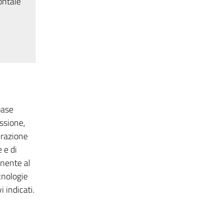
ontale
base
ssione,
erazione
 e di
inente al
cnologie
i indicati.