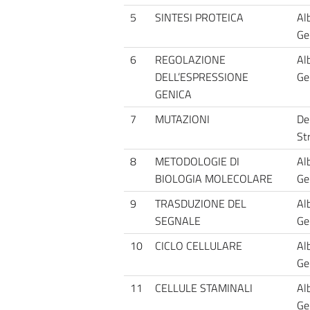
5
SINTESI PROTEICA
Alb
Ge
6
REGOLAZIONE
Alb
DELL’ESPRESSIONE
Ge
GENICA
7
MUTAZIONI
De
St
8
METODOLOGIE DI
Alb
BIOLOGIA MOLECOLARE
Ge
9
TRASDUZIONE DEL
Alb
SEGNALE
Ge
10
CICLO CELLULARE
Alb
Ge
11
CELLULE STAMINALI
Alb
Ge