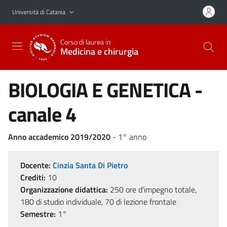
Vai al contenuto principale
Vai al menu di navigazione
Università di Catania
Corso di laurea in
Medicina e chirurgia
BIOLOGIA E GENETICA -
canale 4
Anno accademico 2019/2020
- 1° anno
Docente:
Cinzia Santa Di Pietro
Crediti:
10
Organizzazione didattica:
250 ore d'impegno totale,
180 di studio individuale, 70 di lezione frontale
Semestre:
1°