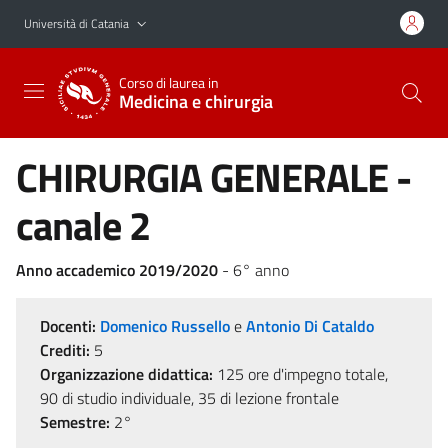
Vai al contenuto principale
Vai al menu di navigazione
Università di Catania
Corso di laurea in
Medicina e chirurgia
CHIRURGIA GENERALE -
canale 2
Anno accademico 2019/2020
- 6° anno
Docenti:
Domenico Russello
e
Antonio Di Cataldo
Crediti:
5
Organizzazione didattica:
125 ore d'impegno totale,
90 di studio individuale, 35 di lezione frontale
Semestre:
2°