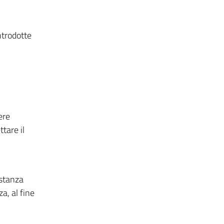
ntrodotte
ere
tare il
istanza
a, al fine