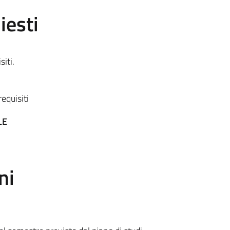
iesti
iti.
requisiti
LE
ni