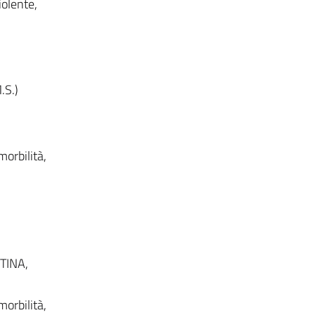
iolente,
.S.)
morbilità,
TINA,
morbilità,