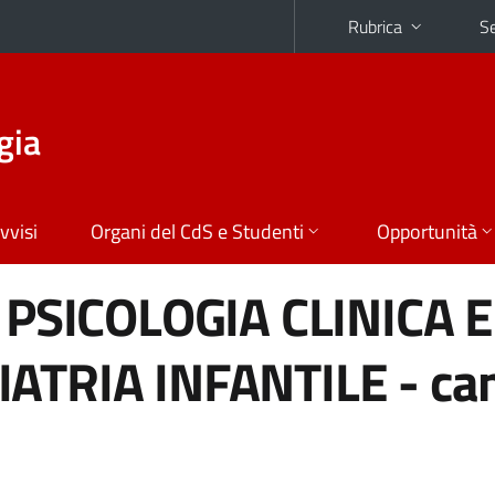
Rubrica
Se
gia
vvisi
Organi del CdS e Studenti
Opportunità
 PSICOLOGIA CLINICA E
ATRIA INFANTILE - ca