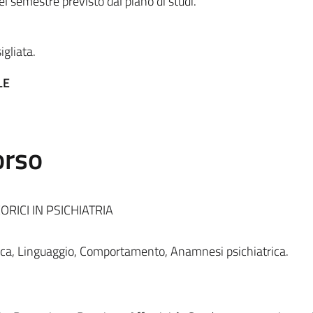
l semestre previsto dal piano di studi.
igliata.
LE
orso
ORICI IN PSICHIATRIA
ica, Linguaggio, Comportamento, Anamnesi psichiatrica.