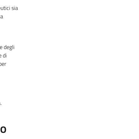
utici sia
za
e degli
e di
per
.
to