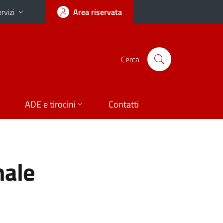
rvizi
Area riservata
Cerca
ADE e tirocini
Contatti
nale