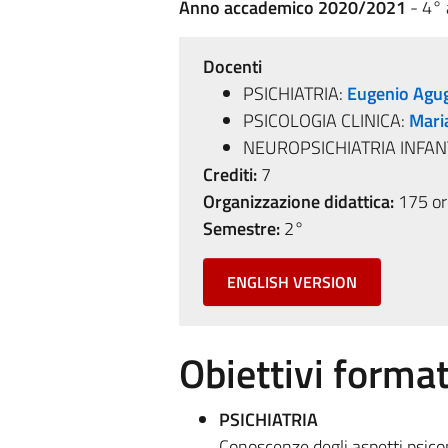
Anno accademico 2020/2021
- 4°
Docenti
PSICHIATRIA:
Eugenio Agug
PSICOLOGIA CLINICA:
Maria
NEUROPSICHIATRIA INFAN
Crediti:
7
Organizzazione didattica:
175 ore
Semestre:
2°
ENGLISH VERSION
Obiettivi format
PSICHIATRIA
Conoscenze degli aspetti psicop