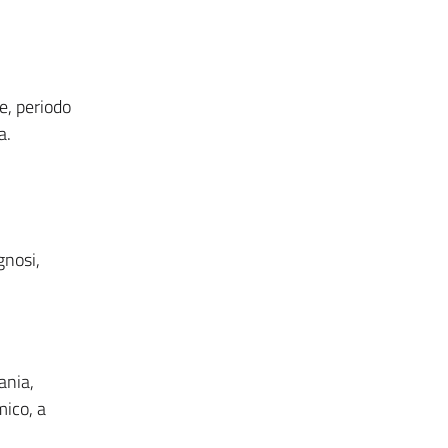
e, periodo
a.
gnosi,
ania,
mico, a