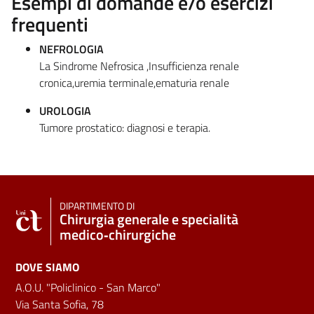
Esempi di domande e/o esercizi
frequenti
NEFROLOGIA
La Sindrome Nefrosica ,Insufficienza renale
cronica,uremia terminale,ematuria renale
UROLOGIA
Tumore prostatico: diagnosi e terapia.
DIPARTIMENTO DI
Chirurgia generale e specialità
medico‑chirurgiche
DOVE SIAMO
A.O.U. "Policlinico - San Marco"
Via Santa Sofia, 78