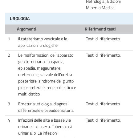
Nefrologia , Edizioni
Minerva Medica
UROLOGIA
Argomenti
Riferimenti testi
1
il cateterismo vescicale e le
Testi di riferimento.
applicazioni urologiche
2
Le malformazioni dell’apparato
Testi di riferimento.
genito-urinario: ipospadia,
epispadia, megauretere,
ureterocele, valvole dell’uretra
posteriore, sindrome del giunto
pielo-ureterale, rene policistico e
multi cistico
3
Ematuria: etiologia, diagnosi
Testi di riferimento.
differenziale e pseudoematuria
4
Infezioni delle alte e basse vie
Testi di riferimento.
urinarie, incluse: a. Tubercolosi
urinaria; b. Le infezioni