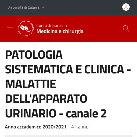
Vai al contenuto principale
Vai al menu di navigazione
Università di Catania
Corso di laurea in
Medicina e chirurgia
PATOLOGIA
SISTEMATICA E CLINICA -
MALATTIE
DELL'APPARATO
URINARIO - canale 2
Anno accademico 2020/2021
- 4° anno