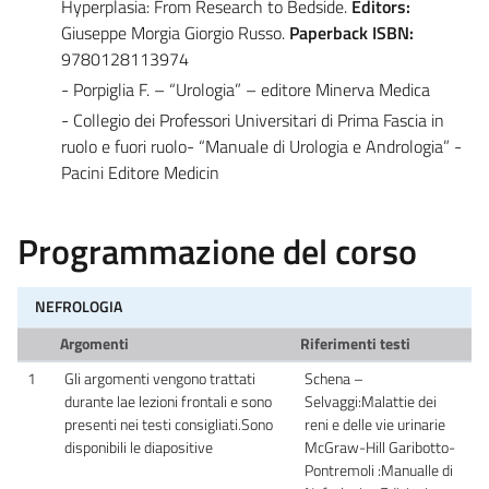
Hyperplasia: From Research to Bedside.
Editors:
Giuseppe Morgia Giorgio Russo.
Paperback ISBN:
9780128113974
- Porpiglia F. – “Urologia” – editore Minerva Medica
- Collegio dei Professori Universitari di Prima Fascia in
ruolo e fuori ruolo- “Manuale di Urologia e Andrologia” -
Pacini Editore Medicin
Programmazione del corso
NEFROLOGIA
Argomenti
Riferimenti testi
1
Gli argomenti vengono trattati
Schena –
durante lae lezioni frontali e sono
Selvaggi:Malattie dei
presenti nei testi consigliati.Sono
reni e delle vie urinarie
disponibili le diapositive
McGraw-Hill Garibotto-
Pontremoli :Manualle di