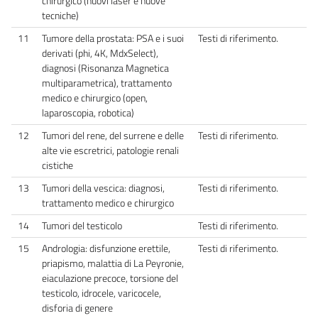
chirurgico (nuovi laser e nuove
tecniche)
11
Tumore della prostata: PSA e i suoi
Testi di riferimento.
derivati (phi, 4K, MdxSelect),
diagnosi (Risonanza Magnetica
multiparametrica), trattamento
medico e chirurgico (open,
laparoscopia, robotica)
12
Tumori del rene, del surrene e delle
Testi di riferimento.
alte vie escretrici, patologie renali
cistiche
13
Tumori della vescica: diagnosi,
Testi di riferimento.
trattamento medico e chirurgico
14
Tumori del testicolo
Testi di riferimento.
15
Andrologia: disfunzione erettile,
Testi di riferimento.
priapismo, malattia di La Peyronie,
eiaculazione precoce, torsione del
testicolo, idrocele, varicocele,
disforia di genere