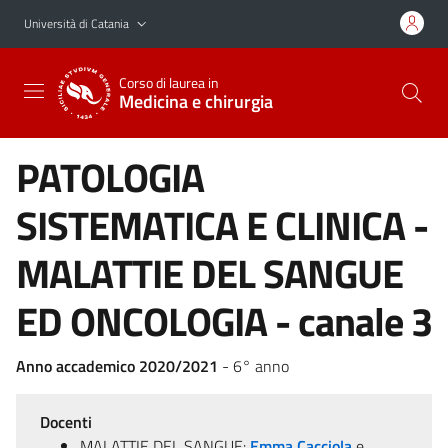
Vai al contenuto principale
Vai al menu di navigazione
Università di Catania
Corso di laurea in
Medicina e chirurgia
PATOLOGIA
SISTEMATICA E CLINICA -
MALATTIE DEL SANGUE
ED ONCOLOGIA - canale 3
Anno accademico 2020/2021
- 6° anno
Docenti
MALATTIE DEL SANGUE:
Emma Cacciola
e