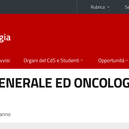
Rubrica
Se
gia
vvisi
Organi del CdS e Studenti
Opportunità
GENERALE ED ONCOLOG
 anno