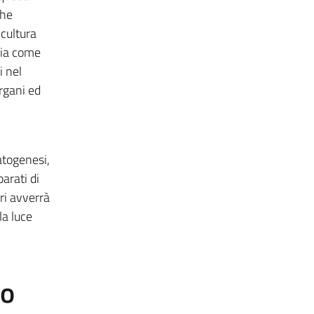
che
 cultura
rgia come
i nel
rgani ed
atogenesi,
arati di
ri avverrà
la luce
to