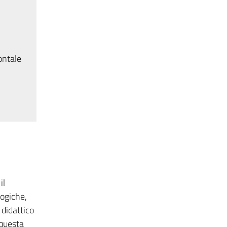
ontale
il
logiche,
 didattico
 questa