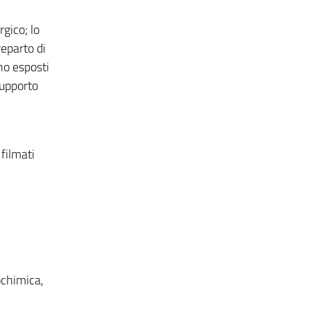
rgico; lo
reparto di
no esposti
supporto
 filmati
ochimica,