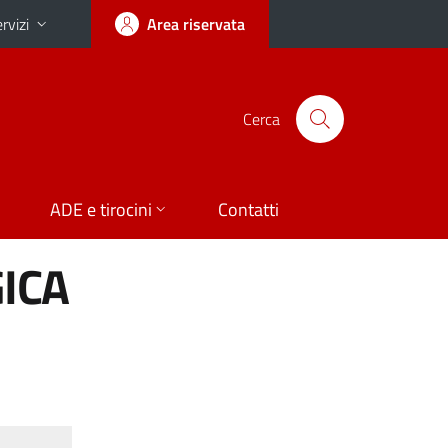
rvizi
Area riservata
Cerca
ADE e tirocini
Contatti
ICA