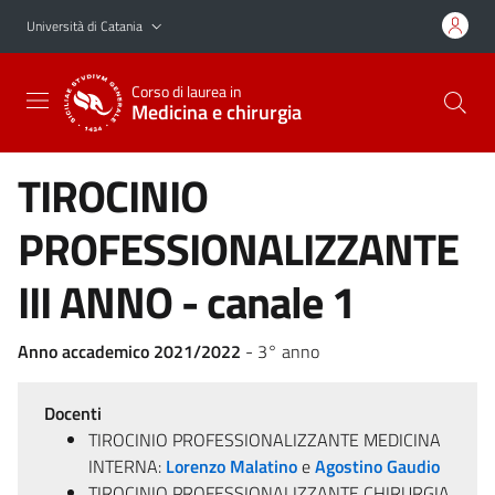
Vai al contenuto principale
Vai al menu di navigazione
Università di Catania
Corso di laurea in
Medicina e chirurgia
TIROCINIO
PROFESSIONALIZZANTE
III ANNO - canale 1
Anno accademico 2021/2022
- 3° anno
Docenti
TIROCINIO PROFESSIONALIZZANTE MEDICINA
INTERNA:
Lorenzo Malatino
e
Agostino Gaudio
TIROCINIO PROFESSIONALIZZANTE CHIRURGIA