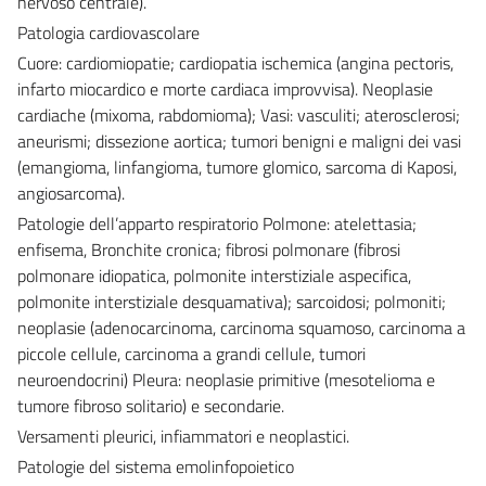
nervoso centrale).
Patologia cardiovascolare
Cuore: cardiomiopatie; cardiopatia ischemica (angina pectoris,
infarto miocardico e morte cardiaca improvvisa). Neoplasie
cardiache (mixoma, rabdomioma); Vasi: vasculiti; aterosclerosi;
aneurismi; dissezione aortica; tumori benigni e maligni dei vasi
(emangioma, linfangioma, tumore glomico, sarcoma di Kaposi,
angiosarcoma).
Patologie dell’apparto respiratorio Polmone: atelettasia;
enfisema, Bronchite cronica; fibrosi polmonare (fibrosi
polmonare idiopatica, polmonite interstiziale aspecifica,
polmonite interstiziale desquamativa); sarcoidosi; polmoniti;
neoplasie (adenocarcinoma, carcinoma squamoso, carcinoma a
piccole cellule, carcinoma a grandi cellule, tumori
neuroendocrini) Pleura: neoplasie primitive (mesotelioma e
tumore fibroso solitario) e secondarie.
Versamenti pleurici, infiammatori e neoplastici.
Patologie del sistema emolinfopoietico