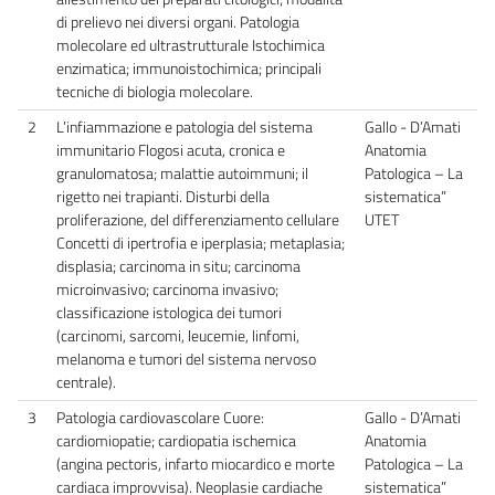
di prelievo nei diversi organi. Patologia
molecolare ed ultrastrutturale Istochimica
enzimatica; immunoistochimica; principali
tecniche di biologia molecolare.
2
L’infiammazione e patologia del sistema
Gallo - D’Amati
immunitario Flogosi acuta, cronica e
Anatomia
granulomatosa; malattie autoimmuni; il
Patologica – La
rigetto nei trapianti. Disturbi della
sistematica”
proliferazione, del differenziamento cellulare
UTET
Concetti di ipertrofia e iperplasia; metaplasia;
displasia; carcinoma in situ; carcinoma
microinvasivo; carcinoma invasivo;
classificazione istologica dei tumori
(carcinomi, sarcomi, leucemie, linfomi,
melanoma e tumori del sistema nervoso
centrale).
3
Patologia cardiovascolare Cuore:
Gallo - D’Amati
cardiomiopatie; cardiopatia ischemica
Anatomia
(angina pectoris, infarto miocardico e morte
Patologica – La
cardiaca improvvisa). Neoplasie cardiache
sistematica”