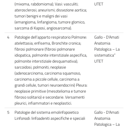
(mixoma, rabdomioma); Vasi: vasculiti;
UTET
aterosclerosi; aneurismi; dissezione aortica;
tumori benigni e maligni dei vasi
(emangioma, linfangioma, tumore glomico,
sarcoma di Kaposi, angiosarcoma).
4
Patologie dell’apparto respiratorio Polmone:
Gallo - D’Amati
atelettasia; enfisema, Bronchite cronica;
Anatomia
fibrosi polmonare (fibrosi polmonare
Patologica – La
idiopatica, polmonite interstiziale aspecifica,
sistematica”
polmonite interstiziale desquamativa);
UTET
sarcoidosi; polmoniti; neoplasie
(adenocarcinoma, carcinoma squamoso,
carcinoma a piccole cellule, carcinoma a
grandi cellule, tumori neuroendocrini) Pleura:
neoplasie primitive (mesotelioma e tumore
fibroso solitario) e secondarie. Versamenti
pleurici, infiammatori e neoplastici.
5
Patologie del sistema emolinfopoietico
Gallo - D’Amati
Linfonodi: linfoadeniti aspecifiche e speciali
Anatomia
Patologica – La