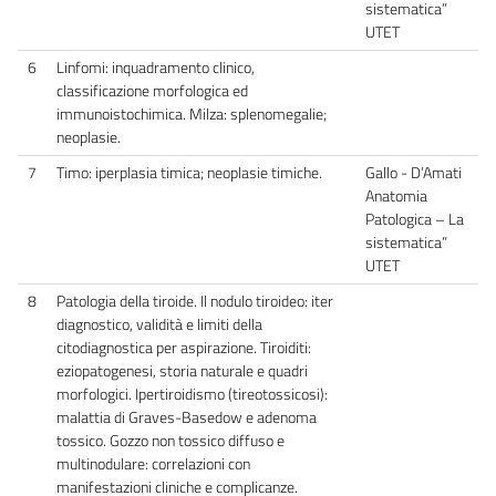
sistematica”
UTET
6
Linfomi: inquadramento clinico,
classificazione morfologica ed
immunoistochimica. Milza: splenomegalie;
neoplasie.
7
Timo: iperplasia timica; neoplasie timiche.
Gallo - D’Amati
Anatomia
Patologica – La
sistematica”
UTET
8
Patologia della tiroide. Il nodulo tiroideo: iter
diagnostico, validità e limiti della
citodiagnostica per aspirazione. Tiroiditi:
eziopatogenesi, storia naturale e quadri
morfologici. Ipertiroidismo (tireotossicosi):
malattia di Graves-Basedow e adenoma
tossico. Gozzo non tossico diffuso e
multinodulare: correlazioni con
manifestazioni cliniche e complicanze.