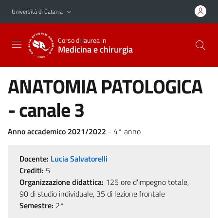
Vai al contenuto principale
Vai al menu di navigazione
Università di Catania
Corso di laurea in
Medicina e chirurgia
ANATOMIA PATOLOGICA
- canale 3
Anno accademico 2021/2022
- 4° anno
Docente:
Lucia Salvatorelli
Crediti:
5
Organizzazione didattica:
125 ore d'impegno totale,
90 di studio individuale, 35 di lezione frontale
Semestre:
2°