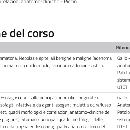
rrelazioni anatomo-cliniche - Piccin
 del corso
Riferim
iammatoria. Neoplasie epiteliali benigne e maligne (adenoma
Gallo 
rcinoma muco epidermoide, carcinoma adenoide cistico,
Anato
Patolo
sistem
UTET
 Esofago: cenni sulle principali anomalie congenite e
Gallo 
sofagiti infettive e da agenti esogeni; malattia da reflusso
Anato
tt; quadri morfologici e correlazioni anatomo-cliniche del
Patolo
prognosi). Stomaco: principali quadri morfologici delle
sistem
ruolo della biopsia endoscopica; quadri anatomo-clinici del
UTET