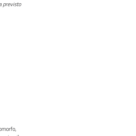
a previsto
eomorfo,