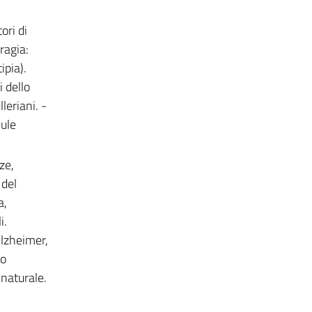
ori di
ragia:
ipia).
 dello
leriani. -
lule
ze,
 del
a,
i.
Alzheimer,
to
 naturale.