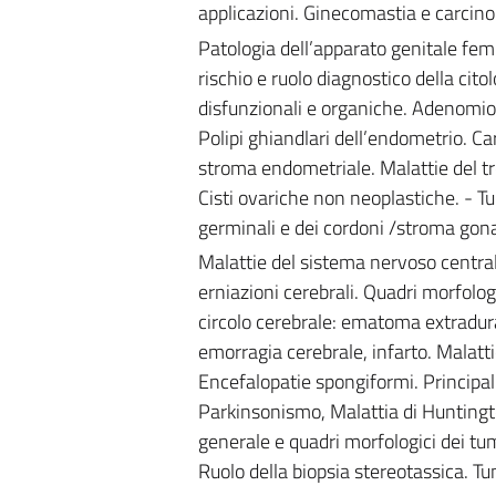
applicazioni. Ginecomastia e carci
Patologia dell’apparato genitale femmi
rischio e ruolo diagnostico della cito
disfunzionali e organiche. Adenomios
Polipi ghiandlari dell’endometrio. C
stroma endometriale. Malattie del tr
Cisti ovariche non neoplastiche. - Tum
germinali e dei cordoni /stroma gona
Malattie del sistema nervoso central
erniazioni cerebrali. Quadri morfologi
circolo cerebrale: ematoma extradu
emorragia cerebrale, infarto. Malatti
Encefalopatie spongiformi. Principali
Parkinsonismo, Malattia di Huntingt
generale e quadri morfologici dei tum
Ruolo della biopsia stereotassica. T