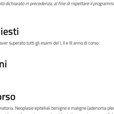
to dichiarato in precedenza, al fine di rispettare il programm
iesti
r superato tutti gli esami del I, II e III anno di corso.
ni
orso
mmatoria. Neoplasie epiteliali benigne e maligne (adenoma pl