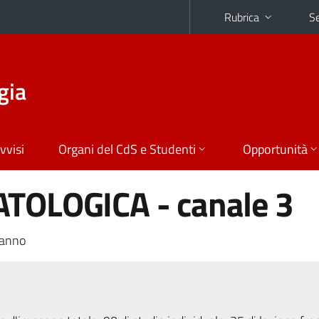
Rubrica
Se
gia
vvisi
Organi del CdS e Studenti
Opportunità
TOLOGICA - canale 3
 anno