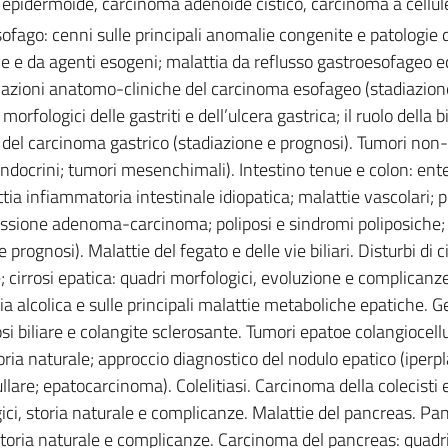
pidermoide, carcinoma adenoide cistico, carcinoma a cellule 
sofago: cenni sulle principali anomalie congenite e patologie 
ive e da agenti esogeni; malattia da reflusso gastroesofageo 
relazioni anatomo-cliniche del carcinoma esofageo (stadiazion
orfologici delle gastriti e dell’ulcera gastrica; il ruolo della b
del carcinoma gastrico (stadiazione e prognosi). Tumori non-e
endocrini; tumori mesenchimali). Intestino tenue e colon: enter
a infiammatoria intestinale idiopatica; malattie vascolari; p
ogressione adenoma-carcinoma; poliposi e sindromi poliposiche;
rognosi). Malattie del fegato e delle vie biliari. Disturbi di c
e; cirrosi epatica: quadri morfologici, evoluzione e complicanze
ia alcolica e sulle principali malattie metaboliche epatiche. G
rosi biliare e colangite sclerosante. Tumori epatoe colangiocellu
ria naturale; approccio diagnostico del nodulo epatico (iperpl
are; epatocarcinoma). Colelitiasi. Carcinoma della colecisti e
gici, storia naturale e complicanze. Malattie del pancreas. Pan
 storia naturale e complicanze. Carcinoma del pancreas: quadr