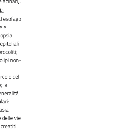
acinari).
da
ed esofago
e e
iopsia
piteliali
ocoliti;
olipi non-
ircolo del
; la
eneralità
lari:
asia
 delle vie
creatiti
i