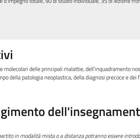
 d'impegno totale, 90 di studio individuale, 35 di lezione fro
ivi
 molecolari delle principali malattie, dell’inquadramento nos
mpo della patologia neoplastica, della diagnosi precoce e dei f
olgimento dell'insegnamen
rtito in modalità mista o a distanza potranno essere introdo