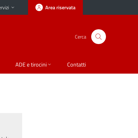
rvizi
Area riservata
Cerca
ADE e tirocini
Contatti