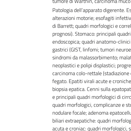
tumore di Warthin, carcinoma muco e
Patologia dell’apparato digerente. E
alterazioni motorie; esofagiti infett
di Barrett; quadri morfologici e cor
prognosi). Stomaco: principali quadri m
endoscopica; quadri anatomo-clinici 
gastrici (GIST, linfomi; tumori neuro
sindromi da malassorbimento; malatti
neoplastici e polipi displastici; pr
carcinoma colo-rettale (stadiazione e p
fegato. Epatiti virali acute e cronich
biopsia epatica. Cenni sulla epatopat
e principali quadri morfologici di cir
quadri morfologici, complicanze e sto
nodulare focale; adenoma epatocellull
biliari extraepatiche: quadri morfolo
acuta e croniac: quadri morfologici,