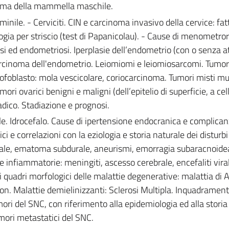
noma della mammella maschile.
nile. - Cerviciti. CIN e carcinoma invasivo della cervice: fatt
logia per striscio (test di Papanicolau). - Cause di menometror
i ed endometriosi. Iperplasie dell’endometrio (con o senza at
arcinoma dell'endometrio. Leiomiomi e leiomiosarcomi. Tumori
ofoblasto: mola vescicolare, coriocarcinoma. Tumori misti mul
ori ovarici benigni e maligni (dell’epitelio di superficie, a cel
dico. Stadiazione e prognosi.
e. Idrocefalo. Cause di ipertensione endocranica e complican
ci e correlazioni con la eziologia e storia naturale dei disturbi
rale, ematoma subdurale, aneurismi, emorragia subaracnoide
e infiammatorie: meningiti, ascesso cerebrale, encefaliti viral
 quadri morfologici delle malattie degenerative: malattia di 
on. Malattie demielinizzanti: Sclerosi Multipla. Inquadramen
ori del SNC, con riferimento alla epidemiologia ed alla storia
umori metastatici del SNC.