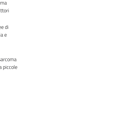
noma
ttori
ee di
ia e
 sarcoma
a piccole