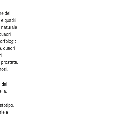
he del
 e quadri
 naturale
quadri
orfologici.
, quadri
i
 prostata:
nosi.
 dal
lla:
stotipo,
ale e