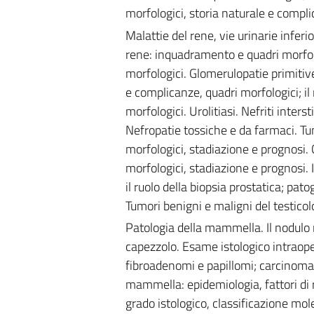
morfologici, storia naturale e compl
Malattie del rene, vie urinarie inferi
rene: inquadramento e quadri morfolo
morfologici. Glomerulopatie primitiv
e complicanze, quadri morfologici; il 
morfologici. Urolitiasi. Nefriti inter
Nefropatie tossiche e da farmaci. Tum
morfologici, stadiazione e prognosi. 
morfologici, stadiazione e prognosi.
il ruolo della biopsia prostatica; pat
Tumori benigni e maligni del testicol
Patologia della mammella. Il nodulo 
capezzolo. Esame istologico intraope
fibroadenomi e papillomi; carcinoma i
mammella: epidemiologia, fattori di ri
grado istologico, classificazione mole