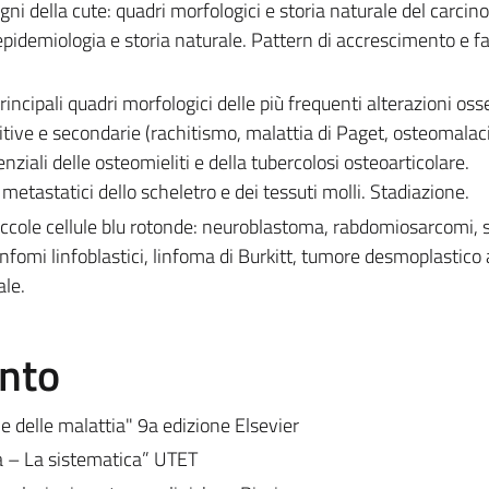
igni della cute: quadri morfologici e storia naturale del carci
idemiologia e storia naturale. Pattern di accrescimento e fa
incipali quadri morfologici delle più frequenti alterazioni oss
tive e secondarie (rachitismo, malattia di Paget, osteomalac
nziali delle osteomieliti e della tubercolosi osteoarticolare.
 metastatici dello scheletro e dei tessuti molli. Stadiazione.
piccole cellule blu rotonde: neuroblastoma, rabdomiosarcomi,
fomi linfoblastici, linfoma di Burkitt, tumore desmoplastico 
ale.
ento
e delle malattia" 9a edizione Elsevier
a – La sistematica” UTET