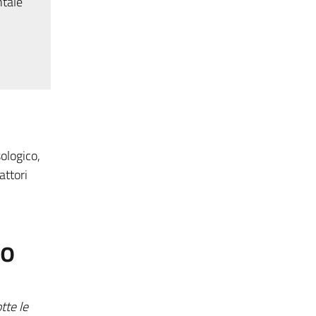
ntale
ologico,
attori
to
tte le