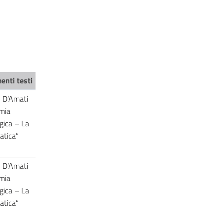
enti testi
- D’Amati
mia
gica – La
atica”
- D’Amati
mia
gica – La
atica”