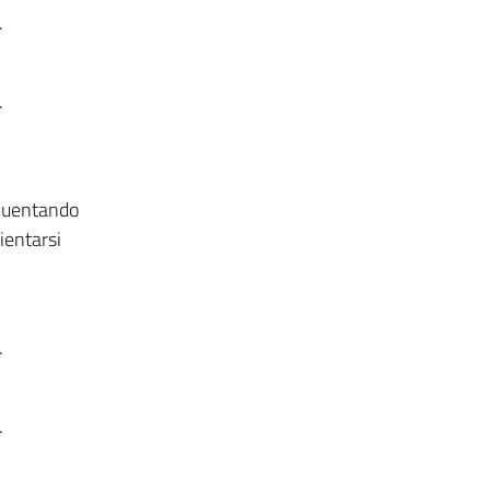
.
.
equentando
ientarsi
.
.