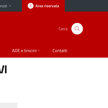
rvizi
Area riservata
Cerca
ADE e tirocini
Contatti
VI