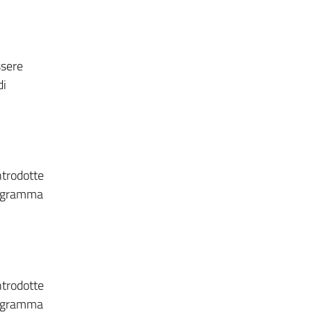
ssere
di
ntrodotte
programma
ntrodotte
programma