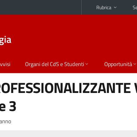
Rubrica
Se
gia
vvisi
Organi del CdS e Studenti
Opportunità
ROFESSIONALIZZANTE 
e 3
 anno