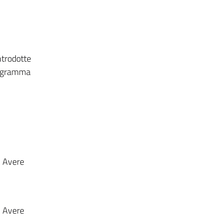
ntrodotte
programma
. Avere
. Avere