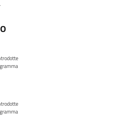
.
to
ntrodotte
programma
ntrodotte
programma