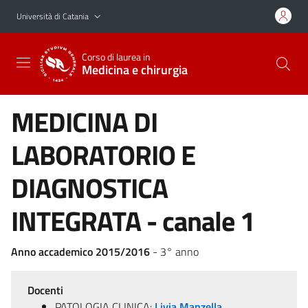
Vai al contenuto principale
Vai al menu di navigazione
Università di Catania
Corso di laurea in
Medicina e chirurgia
MEDICINA DI
LABORATORIO E
DIAGNOSTICA
INTEGRATA - canale 1
Anno accademico 2015/2016
- 3° anno
Docenti
PATOLOGIA CLINICA:
Livia Manzella