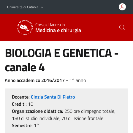
Vai al contenuto principale
Vai al menu di navigazione
Università di Catania
Corso di laurea in
Medicina e chirurgia
BIOLOGIA E GENETICA -
canale 4
Anno accademico 2016/2017
- 1° anno
Docente:
Cinzia Santa Di Pietro
Crediti:
10
Organizzazione didattica:
250 ore d'impegno totale,
180 di studio individuale, 70 di lezione frontale
Semestre:
1°