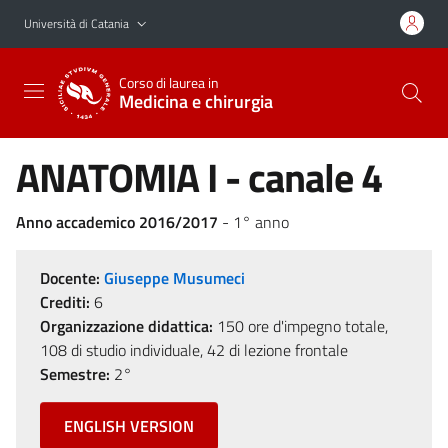
Vai al contenuto principale
Vai al menu di navigazione
Università di Catania
Corso di laurea in
Medicina e chirurgia
ANATOMIA I - canale 4
Anno accademico 2016/2017
- 1° anno
Docente:
Giuseppe Musumeci
Crediti:
6
Organizzazione didattica:
150 ore d'impegno totale,
108 di studio individuale, 42 di lezione frontale
Semestre:
2°
ENGLISH VERSION