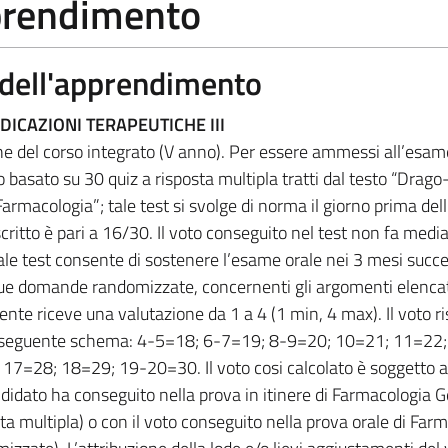
pprendimento
a dell'apprendimento
DICAZIONI TERAPEUTICHE III
fine del corso integrato (V anno). Per essere ammessi all’esam
 basato su 30 quiz a risposta multipla tratti dal testo “Drago
rmacologia”; tale test si svolge di norma il giorno prima dell
critto è pari a 16/30. Il voto conseguito nel test non fa media
tale test consente di sostenere l’esame orale nei 3 mesi succe
que domande randomizzate, concernenti gli argomenti elencat
nte riceve una valutazione da 1 a 4 (1 min, 4 max). Il voto ris
il seguente schema: 4-5=18; 6-7=19; 8-9=20; 10=21; 11=22
7=28; 18=29; 19-20=30. Il voto cosi calcolato è soggetto 
ndidato ha conseguito nella prova in itinere di Farmacologia 
ta multipla) o con il voto conseguito nella prova orale di Far