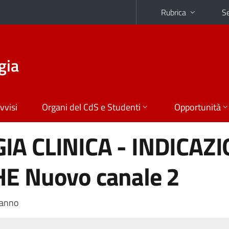
Rubrica
Se
gia
vvisi
Organi del CdS e Studenti
Opportunità
A CLINICA - INDICAZI
E Nuovo canale 2
 anno