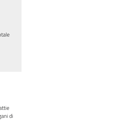
ntale
attie
gani di