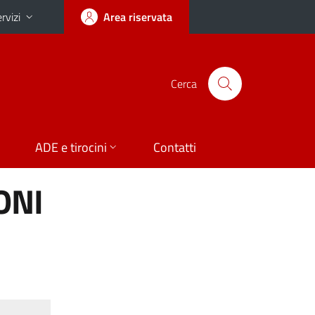
rvizi
Area riservata
Cerca
ADE e tirocini
Contatti
ONI