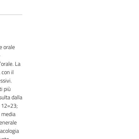
e orale
-
’orale. La
 con il
ssivi.
i più
ulta dalla
; 12=23;
a media
Generale
macologia