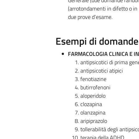
Generale (due domande randomiz
(arrotondamenti in difetto o in
due prove d’esame.
Esempi di domande e
FARMACOLOGIA CLINICA E IN
antipsicotici di prima ge
antipsicotici atipici
fenotiazine
butirrofenoni
aloperidolo
clozapina
olanzapina
aripiprazolo
tollerabilità degli antipsi
terapia della ADHD