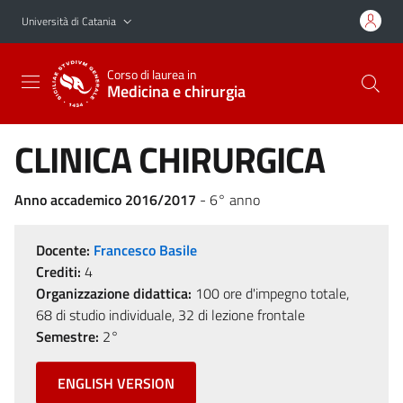
Vai al contenuto principale
Vai al menu di navigazione
Università di Catania
Corso di laurea in
Medicina e chirurgia
CLINICA CHIRURGICA
Anno accademico 2016/2017
- 6° anno
Docente:
Francesco Basile
Crediti:
4
Organizzazione didattica:
100 ore d'impegno totale,
68 di studio individuale, 32 di lezione frontale
Semestre:
2°
ENGLISH VERSION