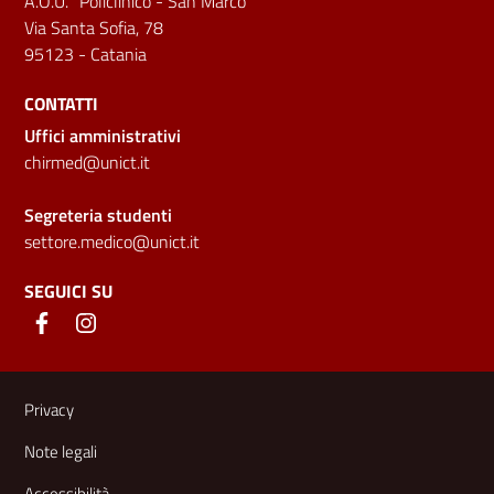
A.O.U. "Policlinico - San Marco"
Via Santa Sofia, 78
95123 - Catania
CONTATTI
Uffici amministrativi
chirmed@unict.it
Segreteria studenti
settore.medico@unict.it
SEGUICI SU
Link e informazioni utili
Privacy
Note legali
Accessibilità