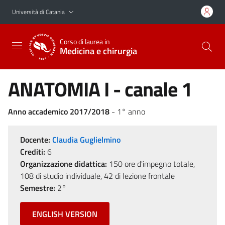
Vai al contenuto principale
Vai al menu di navigazione
Università di Catania
Corso di laurea in
Medicina e chirurgia
ANATOMIA I - canale 1
Anno accademico 2017/2018
- 1° anno
Docente:
Claudia Guglielmino
Crediti:
6
Organizzazione didattica:
150 ore d'impegno totale,
108 di studio individuale, 42 di lezione frontale
Semestre:
2°
ENGLISH VERSION