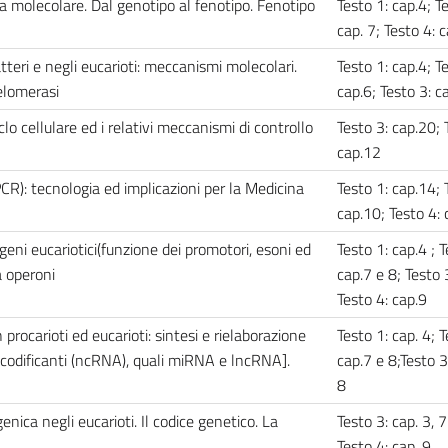
ia molecolare. Dal genotipo al fenotipo. Fenotipo
Testo 1: cap.4; T
cap. 7; Testo 4: 
teri e negli eucarioti: meccanismi molecolari.
Testo 1: cap.4; T
telomerasi
cap.6; Testo 3: 
iclo cellulare ed i relativi meccanismi di controllo
Testo 3: cap.20; 
cap.12
R): tecnologia ed implicazioni per la Medicina
Testo 1: cap.14; 
cap.10; Testo 4:
 geni eucariotici(funzione dei promotori, esoni ed
Testo 1: cap.4 ; T
ra operoni
cap.7 e 8; Testo 
Testo 4: cap.9
n procarioti ed eucarioti: sintesi e rielaborazione
Testo 1: cap. 4; T
dificanti (ncRNA), quali miRNA e lncRNA].
cap.7 e 8;Testo 3
8
nica negli eucarioti. Il codice genetico. La
Testo 3: cap. 3, 7
Testo 4: cap. 9