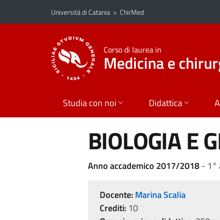
Vai al contenuto principale
Vai al menu di navigazione
Università di Catania
>
ChirMed
Corso di laurea in
Medicina e chirur
Studia con noi
Didattica
A
BIOLOGIA E G
Anno accademico 2017/2018
- 1°
Docente:
Marina Scalia
Crediti:
10