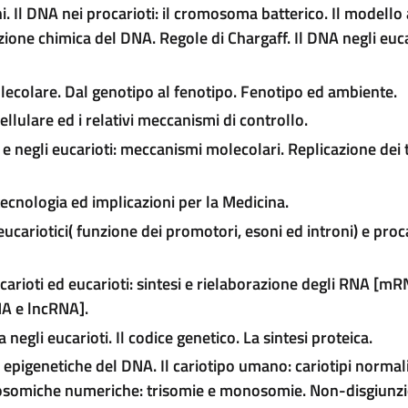
i. Il DNA nei procarioti: il cromosoma batterico. Il modello
zione chimica del DNA. Regole di Chargaff. Il DNA negli euca
lecolare. Dal genotipo al fenotipo. Fenotipo ed ambiente.
cellulare ed i relativi meccanismi di controllo.
 e negli eucarioti: meccanismi molecolari.
Replicazione dei 
tecnologia ed implicazioni per la Medicina.
eucariotici( funzione dei promotori, esoni ed introni) e proca
ocarioti ed eucarioti: sintesi e rielaborazione degli RNA [
NA e lncRNA].
 negli eucarioti.
Il codice genetico. La sintesi proteica.
i epigenetiche del DNA.
Il cariotipo umano: cariotipi normal
mosomiche numeriche: trisomie e monosomie. Non-disgiunzi