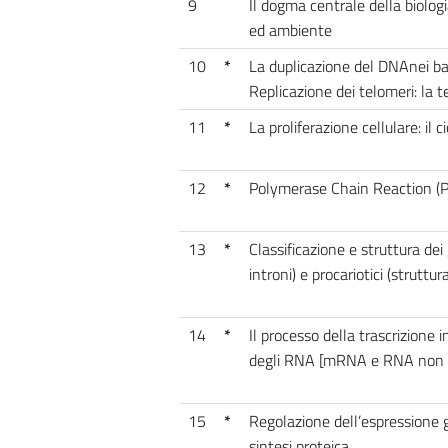
9
Il dogma centrale della biolog
ed ambiente
10
*
La duplicazione del DNAnei bat
Replicazione dei telomeri: la 
11
*
La proliferazione cellulare: il c
12
*
Polymerase Chain Reaction (PC
13
*
Classificazione e struttura dei
introni) e procariotici (struttu
14
*
Il processo della trascrizione i
degli RNA [mRNA e RNA non co
15
*
Regolazione dell’espressione ge
sintesi proteica