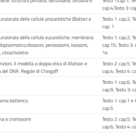
eine: struttura primaria, secondaria, terziaria e
Testo 1:cap.1; Te
cap.4;Testo 3: c
nzionale delle cellule procariotiche (Batteri e
Testo 1: cap.2; T
cap. 1
funzionale delle cellule eucariotiche: membrana
Testo 1: cap.2; T
doplasmatico,ribosomi, perossisomi, lisosomi,
cap.15; Testo 3: 
, citoscheletro
14
nzioni. Il modella a doppia elica di Watson e
Testo 2: cap.5; T
a del DNA. Regole di Chargaff
cap.4; Testo 4: c
Testo 1: cap.6; T
cap.9; Testo 3: c
soma batterico.
Testo 1: cap.1 e 
cap.5
tina e cromosomi
Testo 2: cap.5; T
cap.6; Testo 4: c