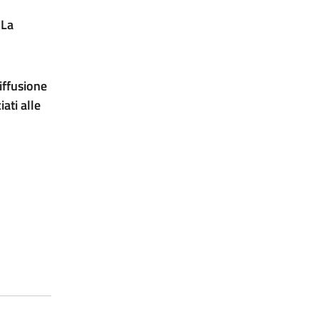
 La
iffusione
ati alle