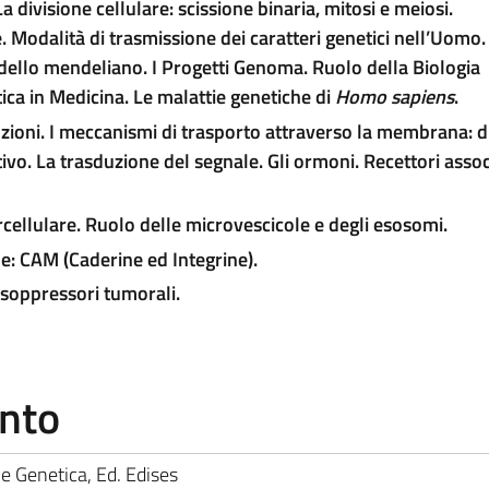
La divisione cellulare: scissione binaria, mitosi e meiosi.
Modalità di trasmissione dei caratteri genetici nell’Uomo.
odello mendeliano. I Progetti Genoma. Ruolo della Biologia
ca in Medicina. Le malattie genetiche di
Homo sapiens
.
zioni.
I meccanismi di trasporto attraverso la membrana: d
ttivo. La trasduzione del segnale. Gli ormoni. Recettori associ
ercellulare. Ruolo delle microvescicole e degli esosomi.
le: CAM (Caderine ed Integrine).
soppressori tumorali.
ento
 e Genetica, Ed. Edises