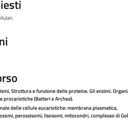
iesti
lulari.
ni
orso
nismi. Struttura e funzione delle proteine. Gli enzimi.
Organi
le procariotiche (Batteri e Archea).
onale delle cellule eucariotiche: membrana plasmatica,
osomi, perossisomi, lisosomi, mitocondri, complesso di Gol