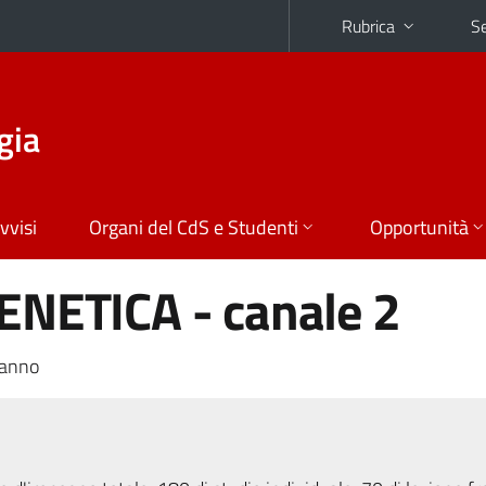
Rubrica
Se
gia
vvisi
Organi del CdS e Studenti
Opportunità
ENETICA - canale 2
 anno