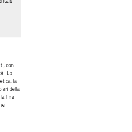
ontale
ti, con
à . Lo
tica, la
lari della
la fine
che