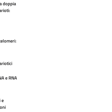
 a doppia
rioti:
telomeri:
riotici
mRNA e RNA
i e
oni