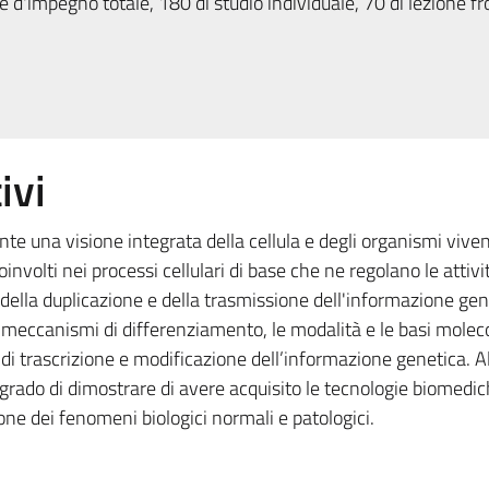
 d'impegno totale, 180 di studio individuale, 70 di lezione fr
ivi
ente una visione integrata della cellula e degli organismi viven
nvolti nei processi cellulari di base che ne regolano le attivit
della duplicazione e della trasmissione dell'informazione gene
 i meccanismi di differenziamento, le modalità e le basi moleco
 di trascrizione e modificazione dell’informazione genetica. Al
 grado di dimostrare di avere acquisito le tecnologie biomedi
e dei fenomeni biologici normali e patologici.