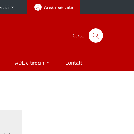
rvizi
Area riservata
Cerca
ADE e tirocini
Contatti