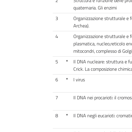
2
Struttura e funzione delle prot
quaternaria. Gli enzimi
3
Organizzazione strutturale e fu
Archea).
4
Organizzazione strutturale e 
plasmatica, nucleo,reticolo en
mitocondri, complesso di Golgi
5
*
Il DNA nucleare: struttura e fu
Crick. La composizione chimic
6
*
I virus
7
Il DNA nei procarioti: il cromo
8
*
Il DNA negli eucarioti: croma