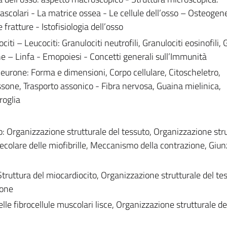
ascolari - La matrice ossea - Le cellule dell’osso – Osteogene
ratture - Istofisiologia dell’osso
ti – Leucociti: Granulociti neutrofili, Granulociti eosinofili, 
rine – Linfa - Emopoiesi - Concetti generali sull’Immunità
eurone: Forma e dimensioni, Corpo cellulare, Citoscheletro,
ssone, Trasporto assonico - Fibra nervosa, Guaina mielinica,
roglia
o: Organizzazione strutturale del tessuto, Organizzazione str
lecolare delle miofibrille, Meccanismo della contrazione, Giu
truttura del miocardiocito, Organizzazione strutturale del te
ione
lle fibrocellule muscolari lisce, Organizzazione strutturale de