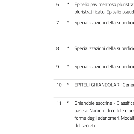
6
*
Epitelio pavimentoso pluristrati
pluristratificato, Epitelio pseud
7
*
Specializzazioni della superfici
8
*
Specializzazioni della superfic
9
*
Specializzazioni della superfici
10
*
EPITELI GHIANDOLARI: Gener
11
*
Ghiandole esocrine - Classific
base a: Numero di cellule e pos
forma degli adenomeri, Modali
del secreto