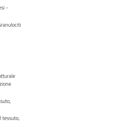
si -
Granulociti
utturale
nzione
ssuto,
l tessuto,