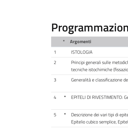
Programmazione
*
Argomenti
1
ISTOLOGIA
2
Principi generali sulle metodic
tecniche istochimiche (fissazio
3
Generalità e classificazione de
4
*
EPITELI DI RIVESTIMENTO: Gene
5
*
Descrizione dei vari tipi di epi
Epitelio cubico semplice, Epitel