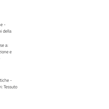
ne -
i della
se a:
zione e
-
tiche -
i: Tessuto