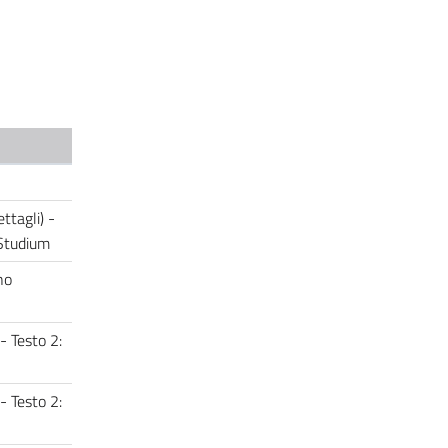
ttagli) -
u Studium
no
- Testo 2:
- Testo 2: