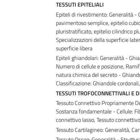
TESSUTI EPITELIALI
Epiteli di rivestimento: Generalità - C
pavimentoso semplice, epitelio cubic
pluristratificato, epitelio cilindrico p
Specializzazioni della superficie late
superficie libera
Epiteli ghiandolari: Generalità - Ghi
Numero di cellule e posizione, Ramif
natura chimica del secreto - Ghiand
Classificazione: Ghiandole cordonali, 
TESSUTI TROFOCONNETTIVALI E D
Tessuto Connettivo Propriamente Detto
Sostanza fondamentale - Cellule: Fibr
connettivo lasso, Tessuto connettiv
Tessuto Cartilagineo: Generalità, Cart
Tessuto Osseo: Generalità - Struttur