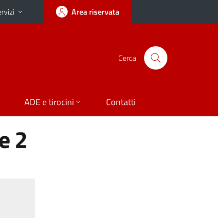
rvizi
Area riservata
Cerca
ADE e tirocini
Contatti
e 2