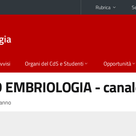
Rubrica
Se
gia
vvisi
Organi del CdS e Studenti
Opportunità
 EMBRIOLOGIA - canal
 anno