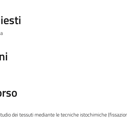
iesti
la
ni
orso
studio dei tessuti mediante le tecniche istochimiche (fissazio