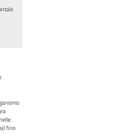
ontale
e
organismo
ura
nelle
i) fino