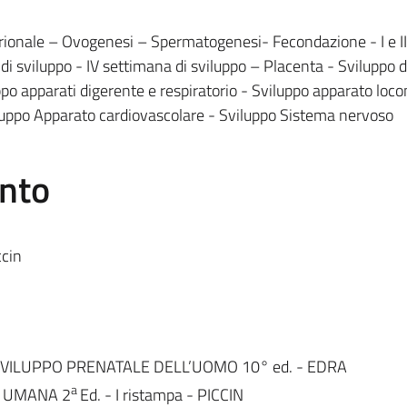
brionale – Ovogenesi – Spermatogenesi- Fecondazione - I e II
 di sviluppo - IV settimana di sviluppo – Placenta - Sviluppo d
ppo apparati digerente e respiratorio - Sviluppo apparato loc
luppo Apparato cardiovascolare - Sviluppo Sistema nervoso
ento
ccin
LO SVILUPPO PRENATALE DELL’UOMO 10° ed. - EDRA
a
IA UMANA 2
Ed. - I ristampa - PICCIN