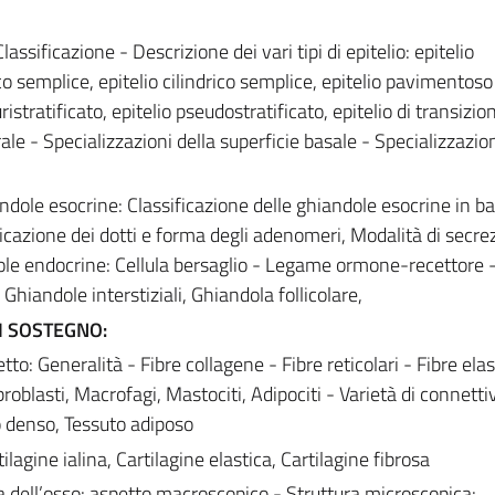
lassificazione - Descrizione dei vari tipi di epitelio: epitelio
o semplice, epitelio cilindrico semplice, epitelio pavimentoso
luristratificato, epitelio pseudostratificato, epitelio di transizio
rale - Specializzazioni della superficie basale - Specializzazion
andole esocrine: Classificazione delle ghiandole esocrine in ba
icazione dei dotti e forma degli adenomeri, Modalità di secre
ole endocrine: Cellula bersaglio - Legame ormone-recettore 
Ghiandole interstiziali, Ghiandola follicolare,
I SOSTEGNO:
: Generalità - Fibre collagene - Fibre reticolari - Fibre elas
oblasti, Macrofagi, Mastociti, Adipociti - Varietà di connettiv
o denso, Tessuto adiposo
ilagine ialina, Cartilagine elastica, Cartilagine fibrosa
a dell’osso: aspetto macroscopico - Struttura microscopica: