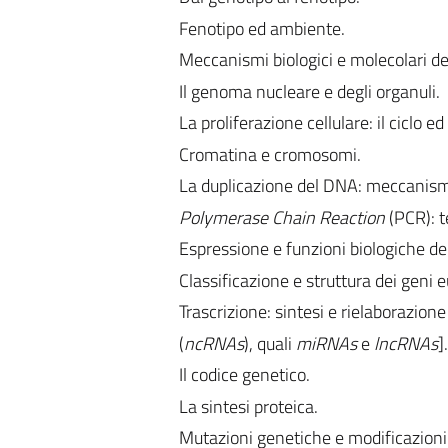
Fenotipo ed ambiente.
Meccanismi biologici e molecolari de
Il genoma nucleare e degli organuli.
La proliferazione cellulare: il ciclo e
Cromatina e cromosomi.
La duplicazione del DNA: meccanism
Polymerase Chain Reaction
(PCR): t
Espressione e funzioni biologiche d
Classificazione e struttura dei geni euc
Trascrizione: sintesi e rielaborazio
(
ncRNAs
), quali
miRNAs
e
lncRNAs
].
Il codice genetico.
La sintesi proteica.
Mutazioni genetiche e modificazioni