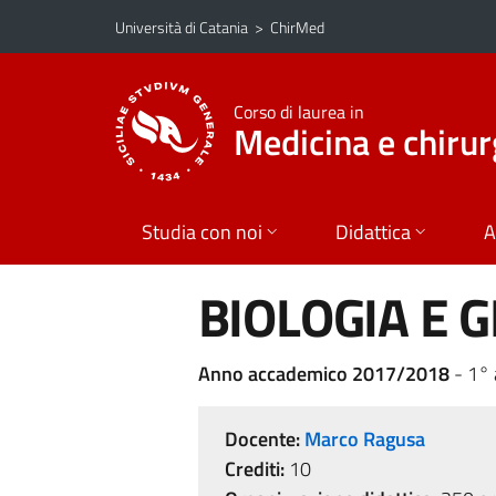
Vai al contenuto principale
Vai al menu di navigazione
Università di Catania
>
ChirMed
Corso di laurea in
Medicina e chirur
Studia con noi
Didattica
A
BIOLOGIA E G
Anno accademico 2017/2018
- 1°
Docente:
Marco Ragusa
Crediti:
10