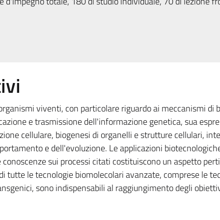
 d'impegno totale, 180 di studio individuale, 70 di lezione fr
ivi
i organismi viventi, con particolare riguardo ai meccanismi di 
licazione e trasmissione dell'informazione genetica, sua espre
ione cellulare, biogenesi di organelli e strutture cellulari, int
omportamento e dell'evoluzione. Le applicazioni biotecnologiche
 conoscenze sui processi citati costituiscono un aspetto pert
 di tutte le tecnologie biomolecolari avanzate, comprese le te
ransgenici, sono indispensabili al raggiungimento degli obiettiv