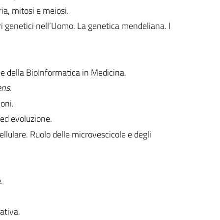
ria, mitosi e meiosi.
ri genetici nell’Uomo. La genetica mendeliana. I
e della BioInformatica in Medicina.
ens
.
oni.
i ed evoluzione.
cellulare. Ruolo delle microvescicole e degli
.
ativa.