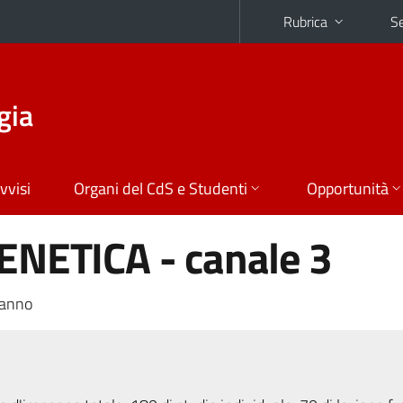
Rubrica
Se
gia
vvisi
Organi del CdS e Studenti
Opportunità
ENETICA - canale 3
 anno