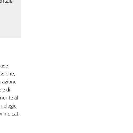
ontale
base
ssione,
erazione
 e di
inente al
cnologie
i indicati.