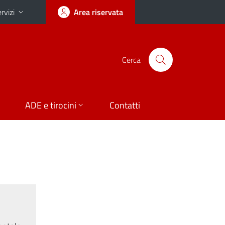
rvizi
Area riservata
Cerca
ADE e tirocini
Contatti