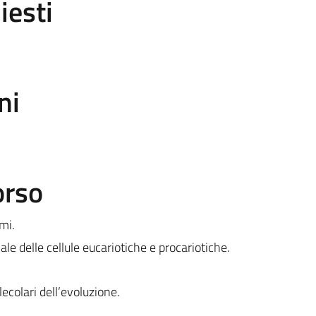
iesti
ni
orso
mi.
le delle cellule eucariotiche e procariotiche.
ecolari dell’evoluzione.