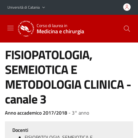
Vai al contenuto principale
Vai al menu di navigazione
Università di Catania
Corso di laurea in
Medicina e chirurgia
FISIOPATOLOGIA,
SEMEIOTICA E
METODOLOGIA CLINICA -
canale 3
Anno accademico 2017/2018
- 3° anno
Docenti
FISIOPATOLOGIA, SEMEIOTICA E