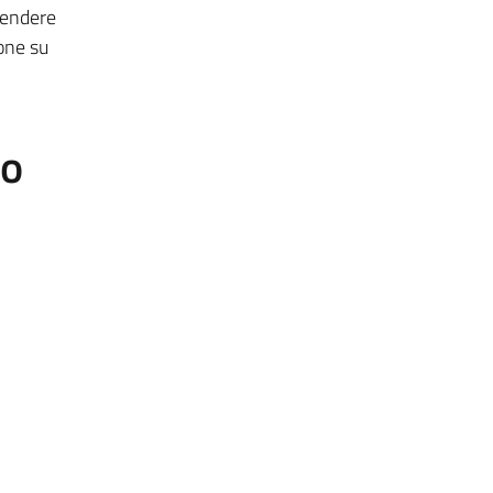
rendere
ione su
to