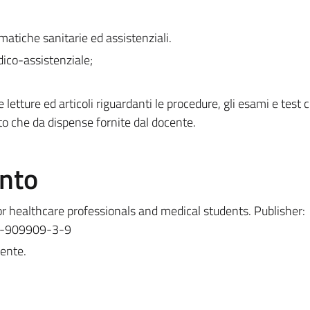
matiche sanitarie ed assistenziali.
dico-assistenziale;
 letture ed articoli riguardanti le procedure, gli esami e test cl
ento che da dispense fornite dal docente.
ento
or healthcare professionals and medical students. Publisher:
8-909909-3-9
cente.