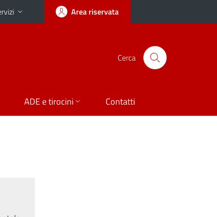
rvizi
Area riservata
Cerca
ADE e tirocini
Contatti