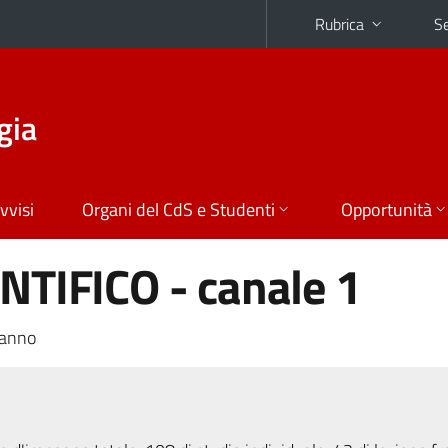
Rubrica
Se
gia
vvisi
Organi del CdS e Studenti
Opportunità
NTIFICO - canale 1
 anno