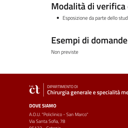
Modalità di verific
Esposizione da parte dello stude
Esempi di domande e
Non previste
DIPARTIMENTO DI
Chirurgia generale e specialità m
DOVE SIAMO
A.O.U. "Policlinico - San Marco"
Via Santa Sofia, 78