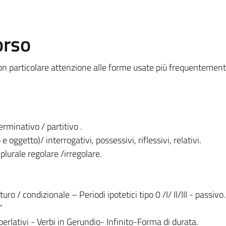
orso
on particolare attenzione alle forme usate più frequentement
rminativo / partitivo .
oggetto)/ interrogativi, possessivi, riflessivi, relativi.
plurale regolare /irregolare.
uro / condizionale – Periodi ipotetici tipo 0 /I/ II/III - passivo.
”
erlativi - Verbi in Gerundio- Infinito-Forma di durata.