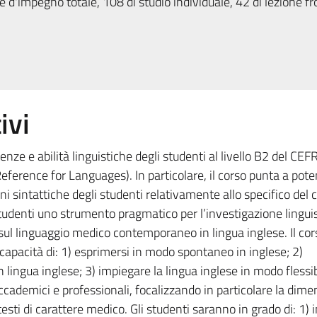
 d'impegno totale, 108 di studio individuale, 42 di lezione fr
ivi
nze e abilità linguistiche degli studenti al livello B2 del CEF
ence for Languages). In particolare, il corso punta a poten
ioni sintattiche degli studenti relativamente allo specifico del
studenti uno strumento pragmatico per l’investigazione linguis
ati sul linguaggio medico contemporaneo in lingua inglese. Il cor
a capacità di: 1) esprimersi in modo spontaneo in inglese; 2)
in lingua inglese; 3) impiegare la lingua inglese in modo flessi
 accademici e professionali, focalizzando in particolare la dim
esti di carattere medico. Gli studenti saranno in grado di: 1) 