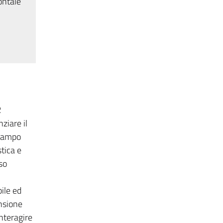
ontale
R
ziare il
 campo
tica e
so
bile ed
ensione
interagire