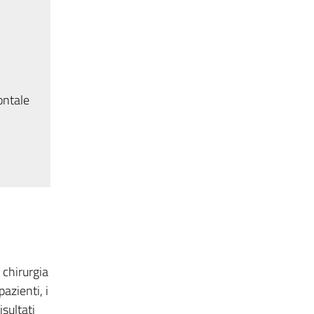
ontale
 chirurgia
azienti, i
sultati