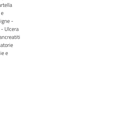
rtella
 e
ligne -
 - Ulcera
ancreatiti
atorie
ie e