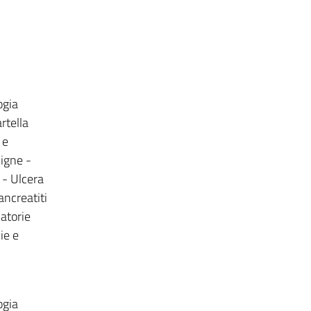
ogia
rtella
 e
ligne -
 - Ulcera
ancreatiti
atorie
ie e
ogia