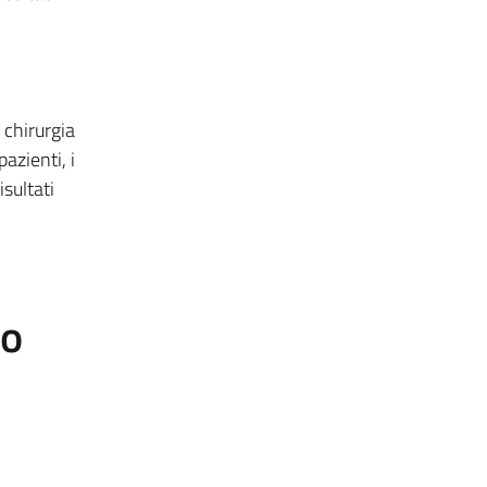
 chirurgia
azienti, i
sultati
to