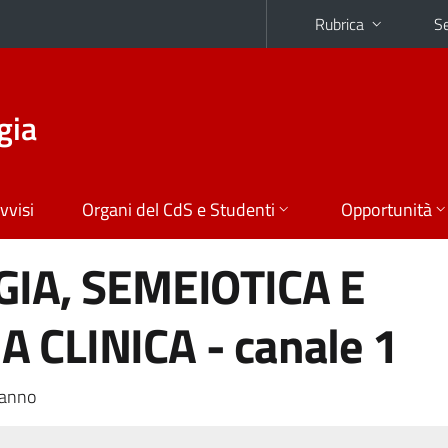
Rubrica
Se
gia
vvisi
Organi del CdS e Studenti
Opportunità
GIA, SEMEIOTICA E
CLINICA - canale 1
 anno