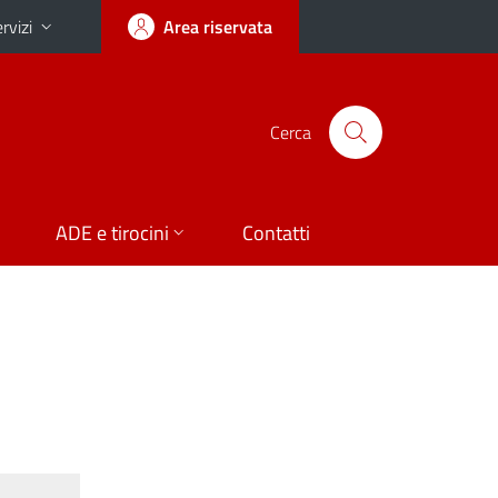
rvizi
Area riservata
Cerca
ADE e tirocini
Contatti