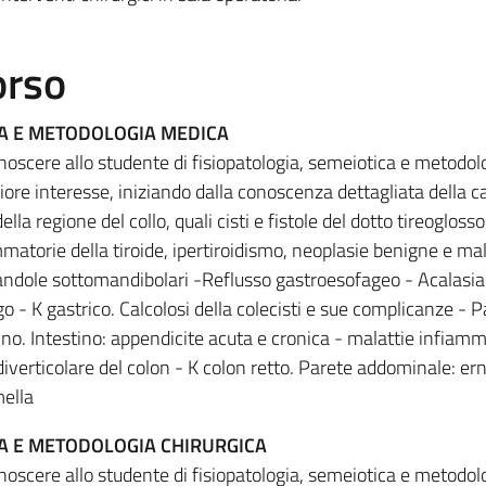
orso
CA E METODOLOGIA MEDICA
noscere allo studente di fisiopatologia, semeiotica e metodol
iore interesse, iniziando dalla conoscenza dettagliata della ca
ella regione del collo, quali cisti e fistole del dotto tireoglosso
atorie della tiroide, ipertiroidismo, neoplasie benigne e ma
iandole sottomandibolari -Reflusso gastroesofageo - Acalasia
 - K gastrico. Calcolosi della colecisti e sue complicanze - P
no. Intestino: appendicite acuta e cronica - malattie infiamm
diverticolare del colon - K colon retto. Parete addominale: ern
ella
CA E METODOLOGIA CHIRURGICA
noscere allo studente di fisiopatologia, semeiotica e metodol