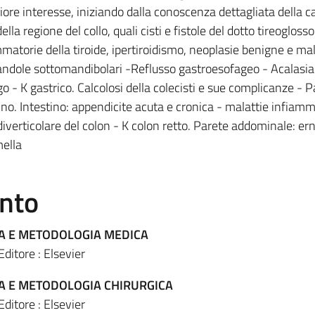
iore interesse, iniziando dalla conoscenza dettagliata della ca
ella regione del collo, quali cisti e fistole del dotto tireoglosso
atorie della tiroide, ipertiroidismo, neoplasie benigne e ma
iandole sottomandibolari -Reflusso gastroesofageo - Acalasia
 - K gastrico. Calcolosi della colecisti e sue complicanze - P
no. Intestino: appendicite acuta e cronica - malattie infiamm
diverticolare del colon - K colon retto. Parete addominale: ern
ella
ento
CA E METODOLOGIA MEDICA
Editore : Elsevier
CA E METODOLOGIA CHIRURGICA
Editore : Elsevier