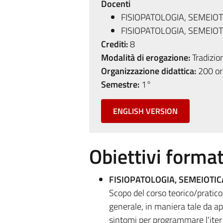
Docenti
FISIOPATOLOGIA, SEMEIO
FISIOPATOLOGIA, SEMEIO
Crediti:
8
Modalità di erogazione:
Tradizio
Organizzazione didattica:
200 ore
Semestre:
1°
ENGLISH VERSION
Obiettivi format
FISIOPATOLOGIA, SEMEIOTI
Scopo del corso teorico/pratico, 
generale, in maniera tale da ap
sintomi per programmare l'iter 