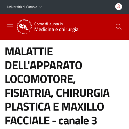
Vai al contenuto principale
Vai al menu di navigazione
Università di Catania
Corso di laurea in
Medicina e chirurgia
MALATTIE
DELL'APPARATO
LOCOMOTORE,
FISIATRIA, CHIRURGIA
PLASTICA E MAXILLO
FACCIALE - canale 3