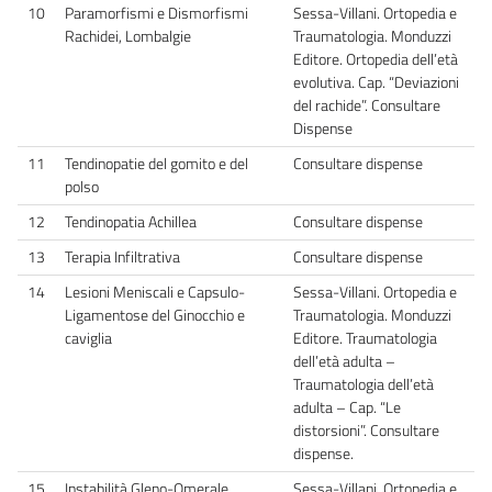
10
Paramorfismi e Dismorfismi
Sessa-Villani. Ortopedia e
Rachidei, Lombalgie
Traumatologia. Monduzzi
Editore. Ortopedia dell’età
evolutiva. Cap. “Deviazioni
del rachide”. Consultare
Dispense
11
Tendinopatie del gomito e del
Consultare dispense
polso
12
Tendinopatia Achillea
Consultare dispense
13
Terapia Infiltrativa
Consultare dispense
14
Lesioni Meniscali e Capsulo-
Sessa-Villani. Ortopedia e
Ligamentose del Ginocchio e
Traumatologia. Monduzzi
caviglia
Editore. Traumatologia
dell’età adulta –
Traumatologia dell’età
adulta – Cap. “Le
distorsioni”. Consultare
dispense.
15
Instabilità Gleno-Omerale
Sessa-Villani. Ortopedia e