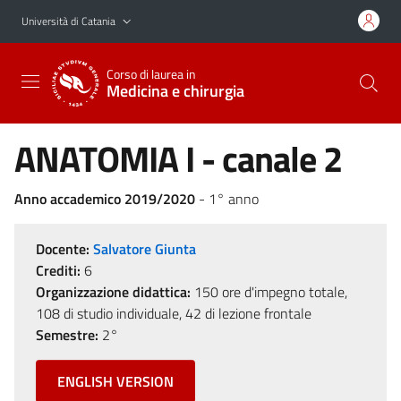
Vai al contenuto principale
Vai al menu di navigazione
Università di Catania
Corso di laurea in
Medicina e chirurgia
ANATOMIA I - canale 2
Anno accademico 2019/2020
- 1° anno
Docente:
Salvatore Giunta
Crediti:
6
Organizzazione didattica:
150 ore d'impegno totale,
108 di studio individuale, 42 di lezione frontale
Semestre:
2°
ENGLISH VERSION