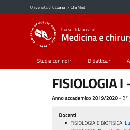
Vai al contenuto principale
Vai al menu di navigazione
Università di Catania
>
ChirMed
Corso di laurea in
Medicina e chirur
Studia con noi
Didattica
A
FISIOLOGIA I 
Anno accademico 2019/2020
- 2°
Docenti
FISIOLOGIA E BIOFISICA:
Lu