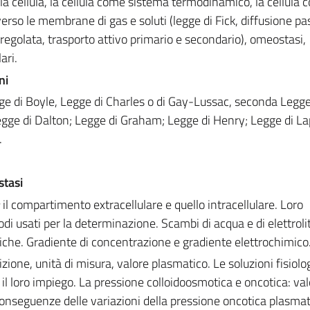
lla cellula, la cellula come sistema termodinamico, la cellula
rso le membrane di gas e soluti (legge di Fick, diffusione pa
e regolata, trasporto attivo primario e secondario), omeostasi,
ari.
ni
gge di Boyle, Legge di Charles o di Gay-Lussac, seconda Legg
gge di Dalton; Legge di Graham; Legge di Henry; Legge di La
.
stasi
:
il compartimento extracellulare e quello intracellulare. Loro
 usati per la determinazione. Scambi di acqua e di elettrolit
che. Gradiente di concentrazione e gradiente elettrochimico
izione, unità di misura, valore plasmatico. Le soluzioni fisiolo
il loro impiego. La pressione colloidoosmotica e oncotica: val
Conseguenze delle variazioni della pressione oncotica plasmati