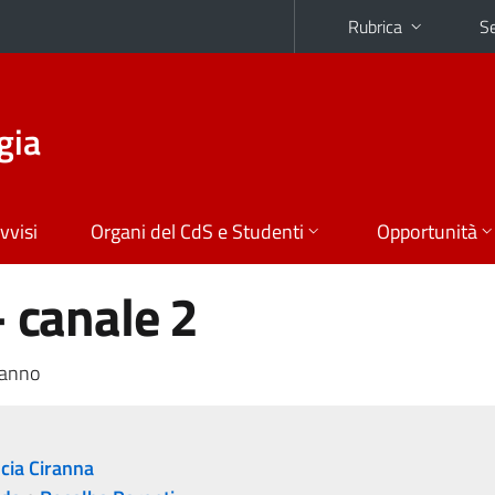
Rubrica
Se
gia
vvisi
Organi del CdS e Studenti
Opportunità
- canale 2
 anno
cia Ciranna