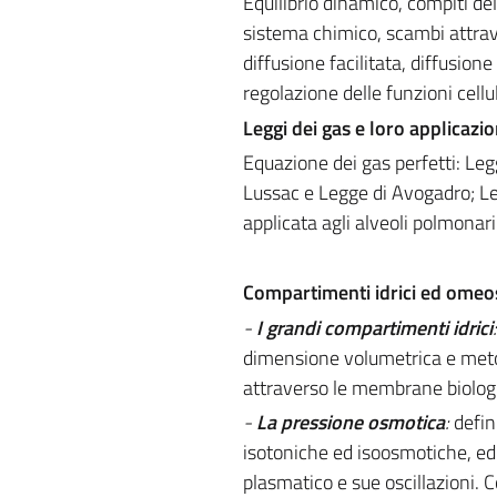
Equilibrio dinamico, compiti de
sistema chimico, scambi attrave
diffusione facilitata, diffusion
regolazione delle funzioni cellul
Leggi dei gas e loro applicazio
Equazione dei gas perfetti: Le
Lussac e Legge di Avogadro; Le
applicata agli alveoli polmonari
Compartimenti idrici ed omeo
-
I grandi compartimenti idrici
dimensione volumetrica e metodi
attraverso le membrane biologi
-
La pressione osmotica
:
defin
isotoniche ed isoosmotiche, ed 
plasmatico e sue oscillazioni. 