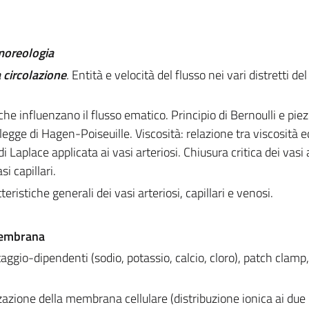
moreologia
 circolazione
.
Entità e velocità del flusso nei vari distretti de
i che influenzano il flusso ematico. Principio di Bernoulli e pie
legge di Hagen-Poiseuille. Viscosità: relazione tra viscosità e
 Laplace applicata ai vasi arteriosi. Chiusura critica dei vasi a
i capillari.
teristiche generali dei vasi arteriosi, capillari e venosi.
 membrana
taggio-dipendenti (sodio, potassio, calcio, cloro), patch clamp,
zazione della membrana cellulare (distribuzione ionica ai due l