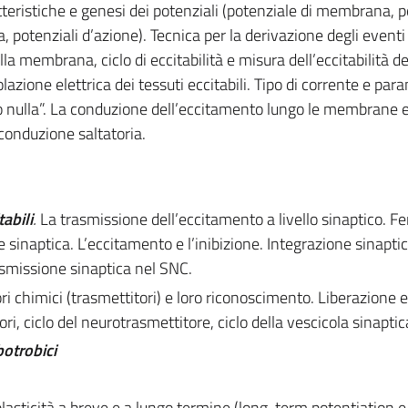
eristiche e genesi dei potenziali (potenziale di membrana, p
a, potenziali d’azione). Tecnica per la derivazione degli eventi
lla membrana, ciclo di eccitabilità e misura dell’eccitabilità de
zione elettrica dei tessuti eccitabili. Tipo di corrente e para
 o nulla”. La conduzione dell’eccitamento lungo le membrane ec
onduzione saltatoria.
abili
.
La trasmissione dell’eccitamento a livello sinaptico. 
ne sinaptica. L’eccitamento e l’inibizione. Integrazione sinaptic
smissione sinaptica nel SNC.
ri chimici (trasmettitori) e loro riconoscimento. Liberazione e
i, ciclo del neurotrasmettitore, ciclo della vescicola sinaptic
botrobici
lasticità a breve e a lungo termine (long-term potentiation e