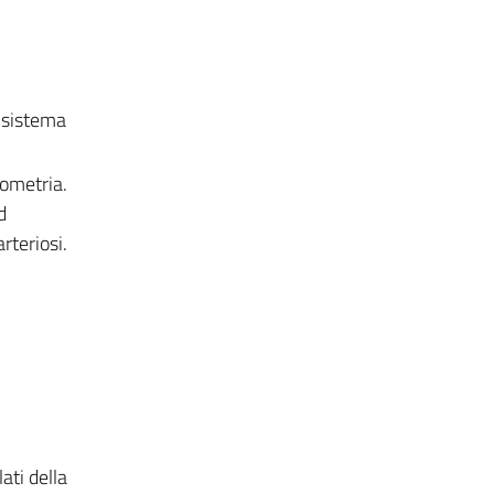
l sistema
zometria.
d
rteriosi.
ati della