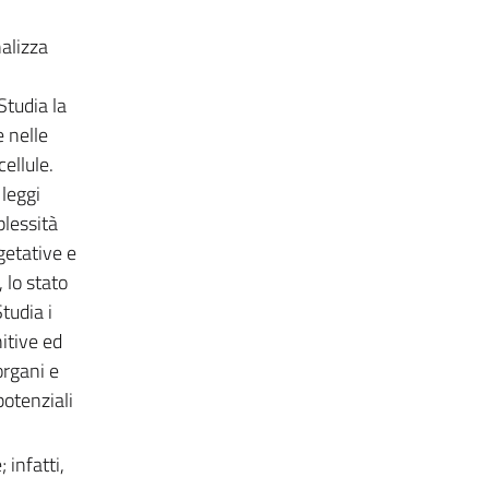
nalizza
Studia la
e nelle
ellule.
 leggi
plessità
getative e
 lo stato
Studia i
itive ed
organi e
potenziali
 infatti,