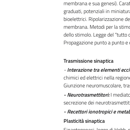
membrana e sua genesi). Caratt
graduati, potenziali in miniatur
bioelettrici. Ripolarizzazione de
membrana. Metodi per la stimola
dello stimolo. Legge del “tutto
Propagazione punto a punto e c
Trasmissione sinaptica
-
Interazione tra elementi eccit
chimici ed elettrici nella regio
Giunzione neuromuscolare, tra
- Neurotrasmettitori:
I mediato
secrezione dei neurotrasmettitor
- Recettori ionotropici e meta
Plasticità sinaptica
Sinaptogenesi, legge di Hebb, p