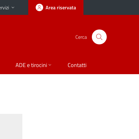
rvizi
Area riservata
Cerca
ADE e tirocini
Contatti