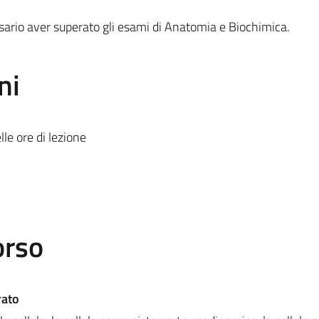
ario aver superato gli esami di Anatomia e Biochimica.
ni
le ore di lezione
orso
rato