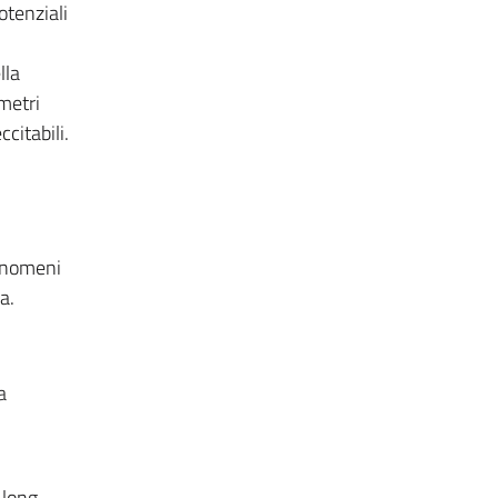
otenziali
lla
metri
citabili.
Fenomeni
a.
a
 long-