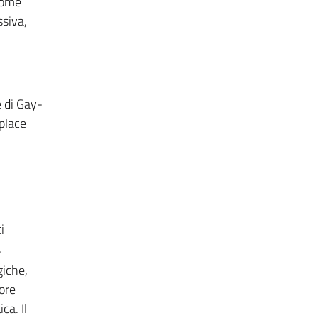
 come
ssiva,
e di Gay-
place
i
.
giche,
ore
ca. Il