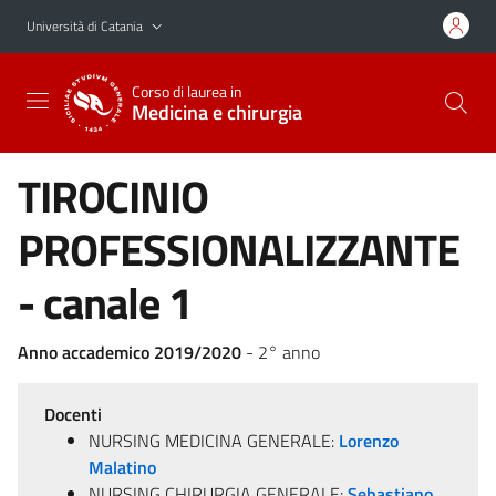
Vai al contenuto principale
Vai al menu di navigazione
Università di Catania
Corso di laurea in
Medicina e chirurgia
TIROCINIO
PROFESSIONALIZZANTE
- canale 1
Anno accademico 2019/2020
- 2° anno
Docenti
NURSING MEDICINA GENERALE:
Lorenzo
Malatino
NURSING CHIRURGIA GENERALE:
Sebastiano