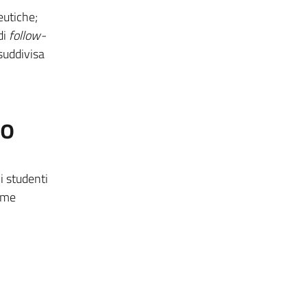
eutiche;
di
follow-
suddivisa
to
i studenti
come