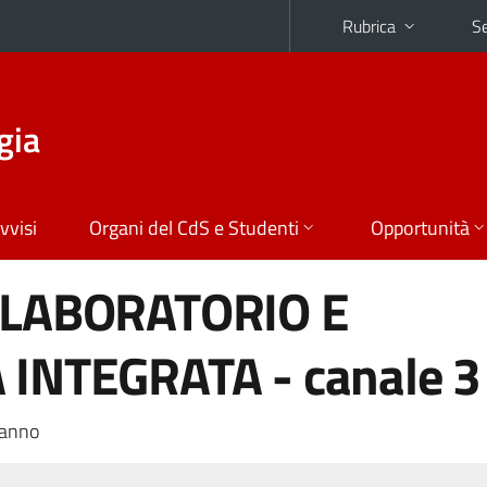
Rubrica
Se
gia
vvisi
Organi del CdS e Studenti
Opportunità
 LABORATORIO E
INTEGRATA - canale 3
 anno