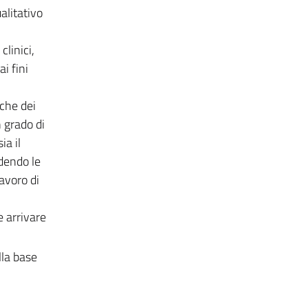
alitativo
clinici,
i fini
 che dei
 grado di
ia il
ndendo le
avoro di
e arrivare
lla base