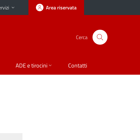
rvizi
Area riservata
Cerca
ADE e tirocini
Contatti