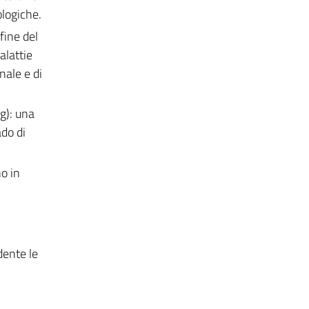
ologiche.
fine del
alattie
nale e di
g): una
ado di
o in
dente le