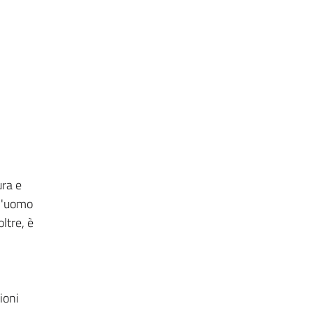
ura e
ll'uomo
ltre, è
ioni