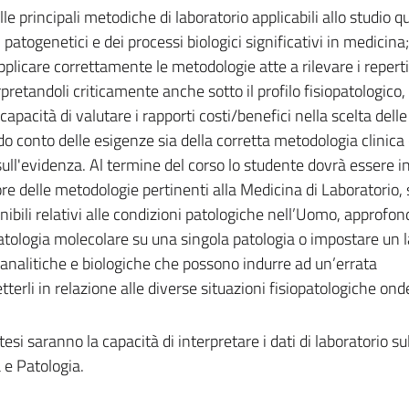
 principali metodiche di laboratorio applicabili allo studio qu
patogenetici e dei processi biologici significativi in medicina;
pplicare correttamente le metodologie atte a rilevare i reperti 
rpretandoli criticamente anche sotto il profilo fisiopatologico, a
capacità di valutare i rapporti costi/benefici nella scelta delle
 conto delle esigenze sia della corretta metodologia clinica
sull'evidenza. Al termine del corso lo studente dovrà essere in
ore delle metodologie pertinenti alla Medicina di Laboratorio, s
enibili relativi alle condizioni patologiche nell’Uomo, approfo
tologia molecolare su una singola patologia o impostare un l
e analitiche e biologiche che possono indurre ad un’errata
etterli in relazione alle diverse situazioni fisiopatologiche ond
esi saranno la capacità di interpretare i dati di laboratorio su
 e Patologia.