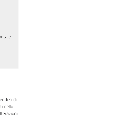
ontale
endosi di
ti nello
lterazioni