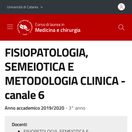
Vai al contenuto principale
Vai al menu di navigazione
Università di Catania
Corso di laurea in
Medicina e chirurgia
FISIOPATOLOGIA,
SEMEIOTICA E
METODOLOGIA CLINICA -
canale 6
Anno accademico 2019/2020
- 3° anno
Docenti
FISIOPATOLOGIA, SEMEIOTICA E