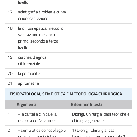
livello
17
scintigrafia tiroidea e curva
di iodocaptazione
18
la cirrosi epatica metodi di
valutazione e esami di
primo, secondo e terzo
livello
19
dispnea diagnosi
differenziale
20
la polmonite
21
spirometria
FISIOPATOLOGIA, SEMEIOTICA E METODOLOGIA CHIRURGICA
Argomenti
Riferimenti testi
1
- la cartella clinica e la
Dionigi. Chirurgia, basi teoriche e
raccolta dell’anamnesi
chirurgia generale
2
- semeiotica dell’esofago e
1) Dionigi. Chirurgia, basi
principali segni sintomi
teoriche e chirurgia generale 2