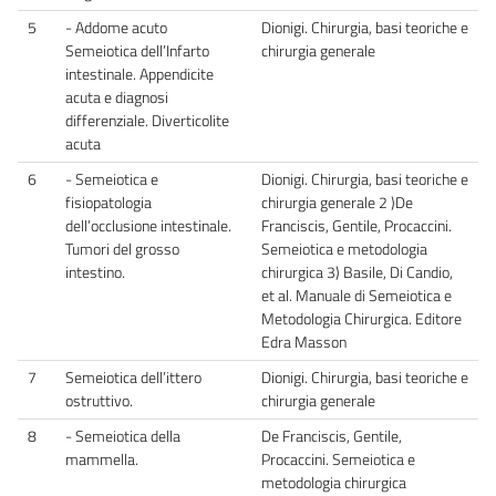
5
- Addome acuto
Dionigi. Chirurgia, basi teoriche e
Semeiotica dell’Infarto
chirurgia generale
intestinale. Appendicite
acuta e diagnosi
differenziale. Diverticolite
acuta
6
- Semeiotica e
Dionigi. Chirurgia, basi teoriche e
fisiopatologia
chirurgia generale 2 )De
dell’occlusione intestinale.
Franciscis, Gentile, Procaccini.
Tumori del grosso
Semeiotica e metodologia
intestino.
chirurgica 3) Basile, Di Candio,
et al. Manuale di Semeiotica e
Metodologia Chirurgica. Editore
Edra Masson
7
Semeiotica dell’ittero
Dionigi. Chirurgia, basi teoriche e
ostruttivo.
chirurgia generale
8
- Semeiotica della
De Franciscis, Gentile,
mammella.
Procaccini. Semeiotica e
metodologia chirurgica