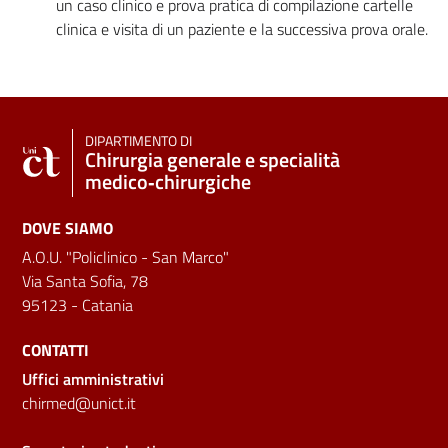
un caso clinico e prova pratica di compilazione cartelle
clinica e visita di un paziente e la successiva prova orale.
DIPARTIMENTO DI
Chirurgia generale e specialità
medico‑chirurgiche
DOVE SIAMO
A.O.U. "Policlinico - San Marco"
Via Santa Sofia, 78
95123 - Catania
CONTATTI
Uffici amministrativi
chirmed@unict.it