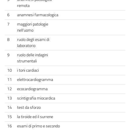
remota
6
anamnesi farmacologica
7
maggiori patologie
nell'uomo
8
ruolo degli esami di
laboratorio
9
ruolo delle indagini
strumentali
10
i toni cardiaci
11
elettrocardiogramma
12
ecocardiogramma
13
scintigrafia miocardica
14
test da sforzo
15
la tiroide ed il surrene
16
esami di primo e secondo