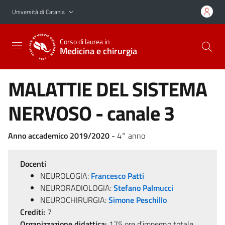
Vai al contenuto principale
Vai al menu di navigazione
Università di Catania
Corso di laurea in
Medicina e chirurgia
MALATTIE DEL SISTEMA
NERVOSO - canale 3
Anno accademico 2019/2020
- 4° anno
Docenti
NEUROLOGIA:
Francesco Patti
NEURORADIOLOGIA:
Stefano Palmucci
NEUROCHIRURGIA:
Simone Peschillo
Crediti:
7
Organizzazione didattica:
175 ore d'impegno totale,