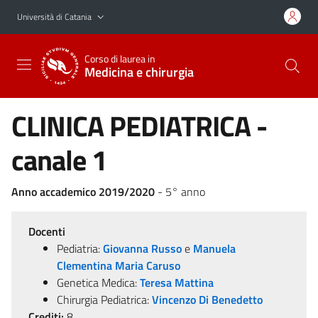
Vai al contenuto principale
Vai al menu di navigazione
Università di Catania
Corso di laurea in
Medicina e chirurgia
CLINICA PEDIATRICA -
canale 1
Anno accademico 2019/2020
- 5° anno
Docenti
Pediatria:
Giovanna Russo
e
Manuela
Clementina Maria Caruso
Genetica Medica:
Teresa Mattina
Chirurgia Pediatrica:
Vincenzo Di Benedetto
Crediti:
8